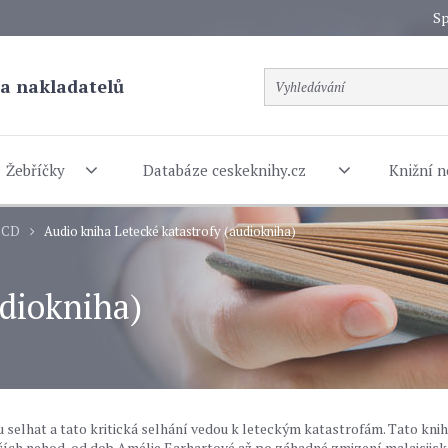
Sp
a nakladatelů
Žebříčky
Databáze ceskeknihy.cz
Knižní n
a CD
Audio kniha Letecké katastrofy (audiokniha)
udiokniha)
u selhat a tato kritická selhání vedou k leteckým katastrofám. Tato knih
jších nehod, od dob Amélie Earhartové až po záhadné zmizení malajsijs