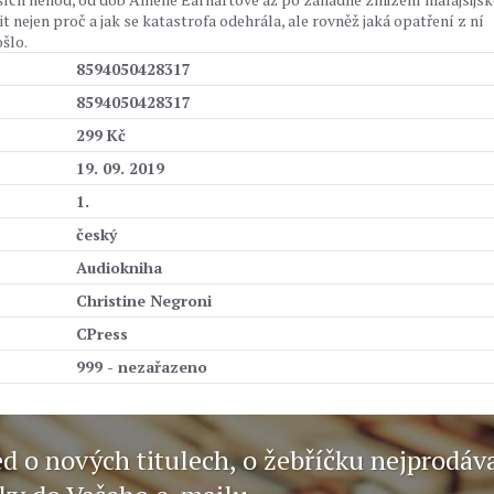
it nejen proč a jak se katastrofa odehrála, ale rovněž jaká opatření z ní
šlo.
8594050428317
8594050428317
299 Kč
19. 09. 2019
1.
český
Audiokniha
Christine Negroni
CPress
999 - nezařazeno
ed o nových titulech, o žebříčku nejprodáv