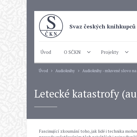
Svaz českých knihkupců 
Úvod
O SČKN
Projekty
Úvod
Audioknihy
Audioknihy - mluvené slovo n
Letecké katastrofy (a
Fascinující zkoumání toho, jak lidé i technika moho
provede vyšetřováním těch největších i nejpodivně