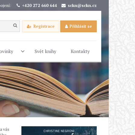
ojení:
+420 272 660 644
sckn@sckn.cz
Registrace
Přihlásit se
ovinky
Svět knihy
Kontakty
a vás
kého