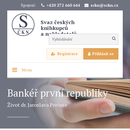
Spojení:
+420 272 660 644
sckn@sckn.cz
Svaz českých
knihkupců
a nakladatelů
Registrace
Přihlásit se
Menu
Bankéř první republiky
Život dr. Jaroslava Preisse