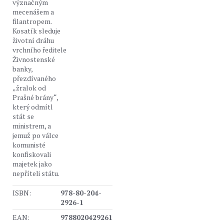
význačným
mecenášem a
filantropem.
Kosatík sleduje
životní dráhu
vrchního ředitele
Živnostenské
banky,
přezdívaného
„žralok od
Prašné brány“,
který odmítl
stát se
ministrem, a
jemuž po válce
komunisté
konfiskovali
majetek jako
nepříteli státu.
ISBN:
978-80-204-
2926-1
EAN:
9788020429261