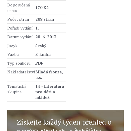
Doporučená
170 Kč
cena:
Počet stran
208 stran
Pořadí vydání
1.
Datum vydání
28. 6. 2013
Jazyk
český
Vazba
E-kniha
Typ souboru
PDF
Nakladatelství
Mladá fronta,
a.s.
Tématická
14 - Literatura
skupina
pro děti a
mládež
Získejte každý týden přehled o