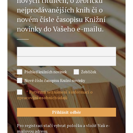
nových titulech, o žebříčku
nejprodávanějších knih či o
novém čísle časopisu Knižní
novinky do Vašeho e-mailu.
Přehled knižních novinek
Žebříček
Nové číslo časopisu Knižní novinky
Potvrzuji seznámení s informací o
*
zpracování osobních údajů
Pro registraci stačí vybrat položku a vložit Vaši e-
mailovou adresu.