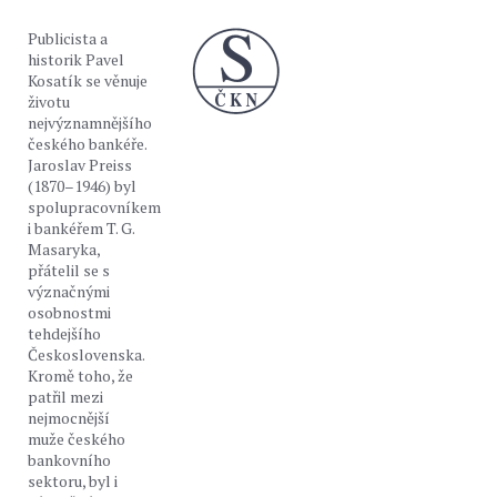
Publicista a
historik Pavel
Kosatík se věnuje
životu
nejvýznamnějšího
českého bankéře.
Jaroslav Preiss
(1870–1946) byl
spolupracovníkem
i bankéřem T. G.
Masaryka,
přátelil se s
význačnými
osobnostmi
tehdejšího
Československa.
Kromě toho, že
patřil mezi
nejmocnější
muže českého
bankovního
sektoru, byl i