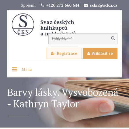
Spojení:
+420 272 660 644
sckn@sckn.cz
Svaz českých
knihkupců
a nakladatelů
Registrace
Přihlásit se
Menu
Barvy lásky. Vysvobozená
- Kathryn Taylor