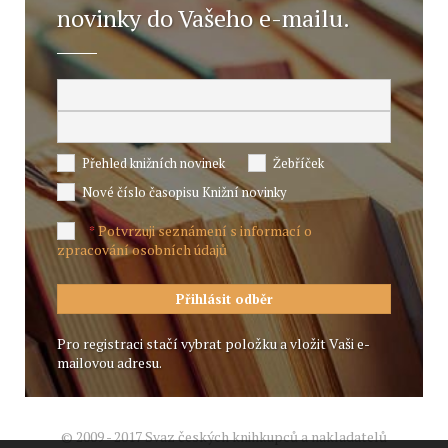
novinky do Vašeho e-mailu.
Přehled knižních novinek
Žebříček
Nové číslo časopisu Knižní novinky
Potvrzuji seznámení s informací o
*
zpracování osobních údajů
Pro registraci stačí vybrat položku a vložit Vaši e-
mailovou adresu.
© 2009 - 2017 Svaz českých knihkupců a nakladatelů