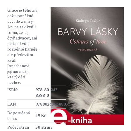
Grace je těhotná,
což ji poněkud
vyvede z míry.
Ani ne tak kvůli
tomu, že je jí
čtyřiadvacet, ani
ne tak kvůli
rozběhlé kariéře,
ale především
kvůli
Jonathanovi,
jejímu muži,
který děti
nechce.
ISBN:
978-80-243-
8388-0
EAN:
9788024383880
Doporučená
49 Kč
cena:
Počet stran
50 stran