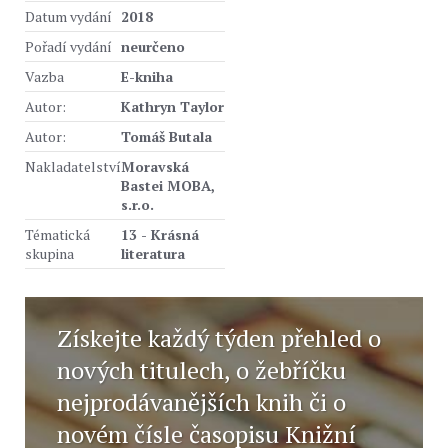
Datum vydání
2018
Pořadí vydání
neurčeno
Vazba
E-kniha
Autor:
Kathryn Taylor
Autor:
Tomáš Butala
Nakladatelství
Moravská
Bastei MOBA,
s.r.o.
Tématická
13 - Krásná
skupina
literatura
Získejte každý týden přehled o
nových titulech, o žebříčku
nejprodávanějších knih či o
novém čísle časopisu Knižní