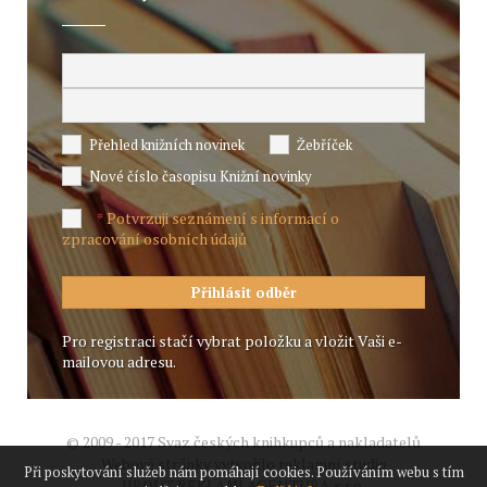
Přehled knižních novinek
Žebříček
Nové číslo časopisu Knižní novinky
Potvrzuji seznámení s informací o
*
zpracování osobních údajů
Pro registraci stačí vybrat položku a vložit Vaši e-
mailovou adresu.
© 2009 - 2017 Svaz českých knihkupců a nakladatelů
Webové stránky vytvořilo reklamní studio
Při poskytování služeb nám pomáhají cookies. Používáním webu s tím
JIROUT REKLANÍ AGENTURA s.r.o.