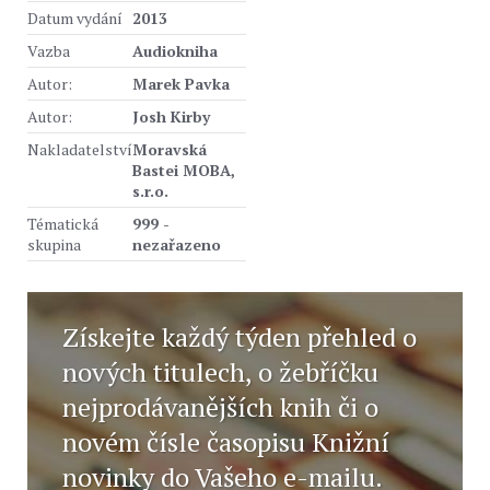
Datum vydání
2013
Vazba
Audiokniha
Autor:
Marek Pavka
Autor:
Josh Kirby
Nakladatelství
Moravská
Bastei MOBA,
s.r.o.
Tématická
999 -
skupina
nezařazeno
Získejte každý týden přehled o
nových titulech, o žebříčku
nejprodávanějších knih či o
novém čísle časopisu Knižní
novinky do Vašeho e-mailu.