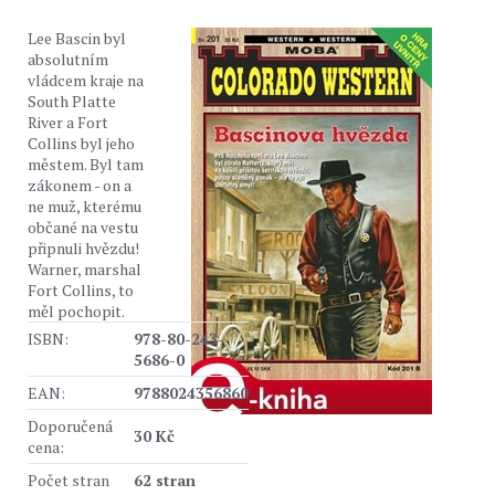
Lee Bascin byl
absolutním
vládcem kraje na
South Platte
River a Fort
Collins byl jeho
městem. Byl tam
zákonem - on a
ne muž, kterému
občané na vestu
připnuli hvězdu!
Warner, marshal
Fort Collins, to
měl pochopit.
ISBN:
978-80-243-
5686-0
EAN:
9788024356860
Doporučená
30 Kč
cena:
Počet stran
62 stran