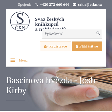
Spojení:
+420 272 660 644
sckn@sckn.cz
Svaz českých
knihkupců
a nakladatelů
Registrace
Přihlásit se
Menu
Bascinova hvězda - Josh
Kirby