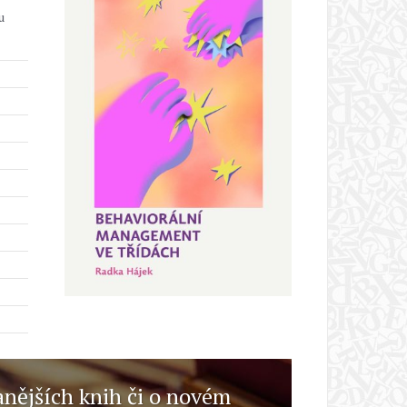
u
anějších knih či o novém