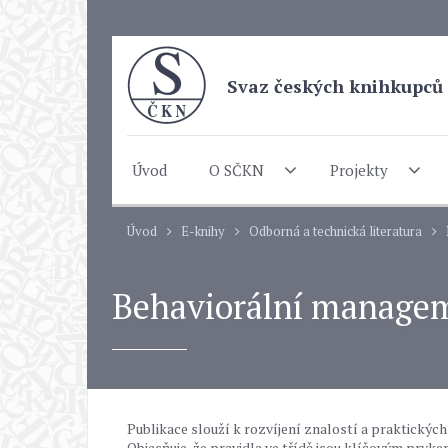
Svaz českých knihkupců 
Úvod
O SČKN
Projekty
Úvod
E-knihy
Odborná a technická literatura
Behaviorální managem
Publikace slouží k rozvíjení znalostí a praktickýc
Objasňuje, že pravidla ve třídě jsou klíčovým prvke