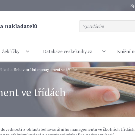
Sp
a nakladatelů
Žebříčky
Databáze ceskeknihy.cz
Knižní n
E-kniha Behaviorální management ve třídách
ent ve třídách
h dovedností z oblasti behaviorálního managementu ve školních třídách.
m pro efektivní vedení a organizaci výuky. Pro pedagogy hrají