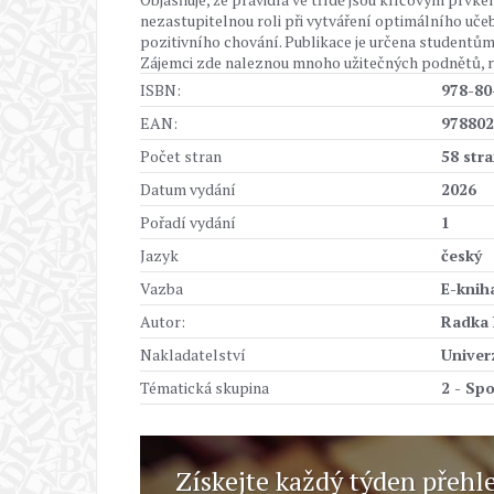
nezastupitelnou roli při vytváření optimálního uče
pozitivního chování. Publikace je určena studentům
Zájemci zde naleznou mnoho užitečných podnětů, ra
ISBN:
978-80
EAN:
978802
Počet stran
58 str
Datum vydání
2026
Pořadí vydání
1
Jazyk
český
Vazba
E-knih
Autor:
Radka 
Nakladatelství
Univer
Tématická skupina
2 - Sp
Získejte každý týden přehl