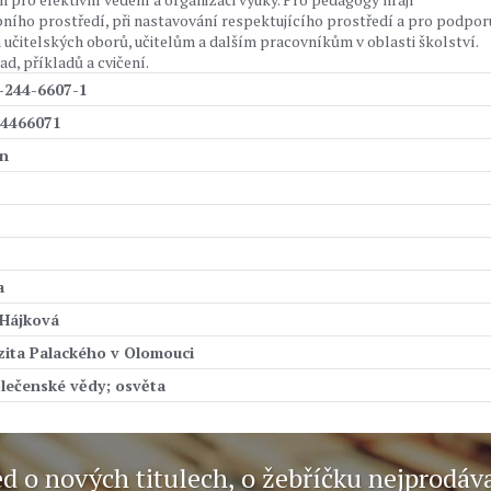
bního prostředí, při nastavování respektujícího prostředí a pro podpor
 učitelských oborů, učitelům a dalším pracovníkům v oblasti školství.
d, příkladů a cvičení.
-244-6607-1
4466071
an
a
Hájková
zita Palackého v Olomouci
olečenské vědy; osvěta
ed o nových titulech, o žebříčku nejprodáv