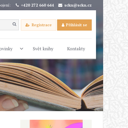
ojení:
+420 272 660 644
sckn@sckn.cz
Registrace
Přihlásit se
ovinky
Svět knihy
Kontakty