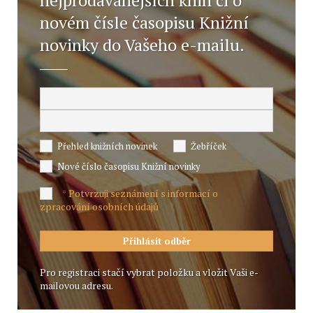
nejprodávanějších knih či o
novém čísle časopisu Knižní
novinky do Vašeho e-mailu.
Přehled knižních novinek
Žebříček
Nové číslo časopisu Knižní novinky
Potvrzuji seznámení s informací o
*
zpracování osobních údajů
Pro registraci stačí vybrat položku a vložit Vaši e-
mailovou adresu.