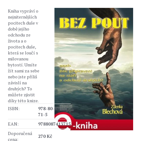
Kniha vypráví o
nejniternějších
pocitech duše v
době jejího
odchodu ze
života a o
pocitech duše,
která se loučí s
milovanou
bytostí. Umíte
žít sami za sebe
nebo jste příliš
závislí na
druhých? To
můžete zjistit
díky této knize.
ISBN:
978-80-87413-
71-5
EAN:
9788087413715
Doporučená
270 Kč
cena: