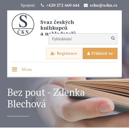
Spojení:
+420 272 660 644
sckn@sckn.cz
Svaz českých
knihkupců
a nakladatelů
Registrace
Přihlásit se
Menu
Bez pout - Zdenka
Blechová