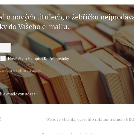
ed o nových titulech, o žebříčku nejprodáv
nky do Vašeho e-mailu.
Nové číslo časopisu Knižní novinky
acování osobních údajů
ši e-mailovou adresu.
ů
Webové stránky vytvořilo reklamní studio
JIR