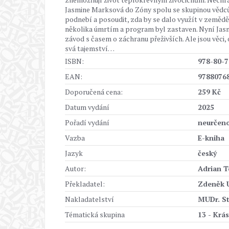
Jasmine Marksová do Zóny spolu se skupinou vědců
podnebí a posoudit, zda by se dalo využít v zemědě
několika úmrtím a program byl zastaven. Nyní Jasm
závod s časem o záchranu přeživších. Ale jsou věci,
svá tajemství…
ISBN:
978-80-7
EAN:
9788076
Doporučená cena:
259 Kč
Datum vydání
2025
Pořadí vydání
neurčen
Vazba
E-kniha
Jazyk
český
Autor:
Adrian T
Překladatel:
Zdeněk 
Nakladatelství
MUDr. St
Tématická skupina
13 - Krás