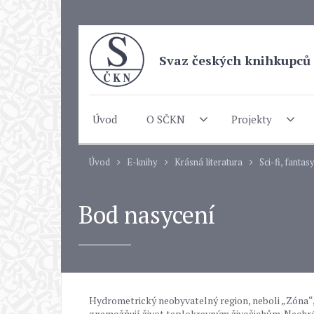
Svaz českých knihkupců 
Úvod
O SČKN
Projekty
Úvod
E-knihy
Krásná literatura
Sci-fi, fantas
Bod nasycení
Hydrometrický neobyvatelný region, neboli „Zóna“, 
znemožňují život teplokrevným živočichům. Nechrán