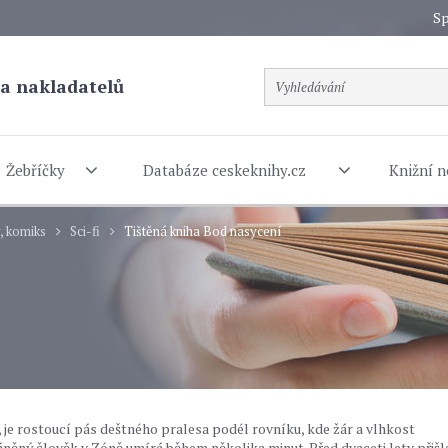
Sp
a nakladatelů
Žebříčky
Databáze ceskeknihy.cz
Knižní n
y, komiks
Sci-fi
Tištěná kniha Bod nasycení
je rostoucí pás deštného pralesa podél rovníku, kde žár a vlhkost
ěný člověk v Zóně umírá během několika minut. Před dvaceti lety přišl