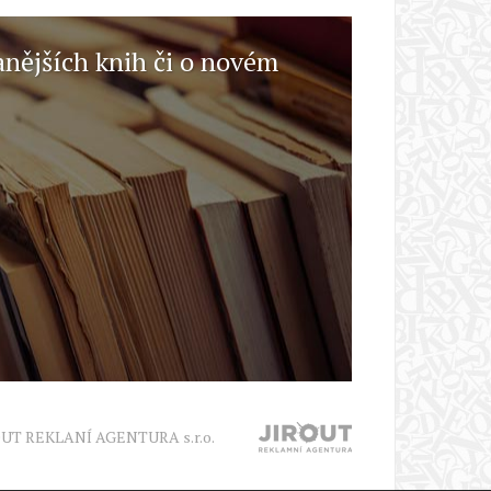
anějších knih či o novém
OUT REKLANÍ AGENTURA s.r.o.