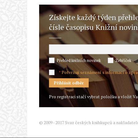
Získejte každý týden přehl
čísle časopisu Knižní novi
Přehled knižních novinek
Žebříček
Potvrzuji seznámení s informací o zpr
*
Pro registraci stačí vybrat položku a vložit Va
© 2009 - 2017 Svaz českých knihkupců a nakladatel