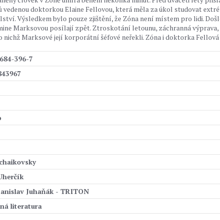
 vedenou doktorkou Elaine Fellovou, která měla za úkol studovat extr
lství. Výsledkem bylo pouze zjištění, že Zóna není místem pro lidi. Došl
ine Marksovou posílají zpět. Ztroskotání letounu, záchranná výprava,
 o nichž Marksové její korporátní šéfové neřekli. Zóna i doktorka Fellová
684-396-7
843967
o
chaikovsky
Uherčík
anislav Juhaňák - TRITON
ná literatura