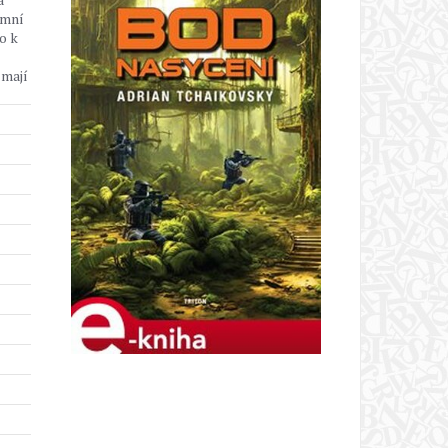
émní
o k
 mají