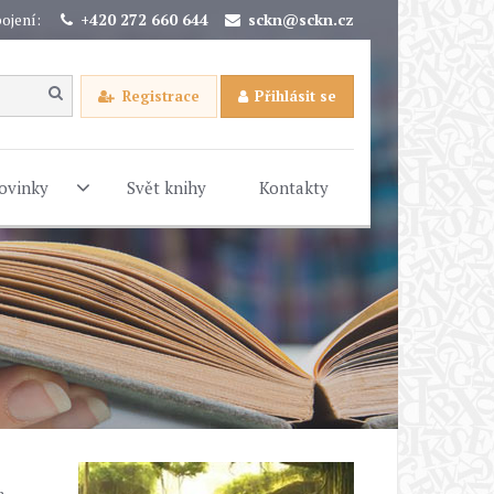
ojení:
+420 272 660 644
sckn@sckn.cz
Registrace
Přihlásit se
ovinky
Svět knihy
Kontakty
a