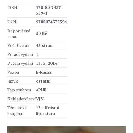
ISBN:
978-80-7457-
559-4
EAN:
9788074575594
Doporučená
50 Kč
cena:
Počet stran
45 stran
Pořadí vydání
1.
Datum vydání
13. 5. 2016
Vazba
E-kniha
Jazyk
ostatní
Typ souboru
ePUB
Nakladatelství
VJV
Tématická
13 - Krásná
skupina
literatura