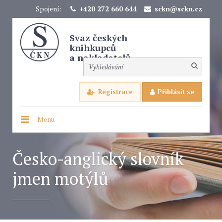
Spojení:
+420 272 660 644
sckn@sckn.cz
Svaz českých
knihkupců
a nakladatelů
Registrace
Přihlásit se
Menu
Česko-anglický slovník
jmen motýlů