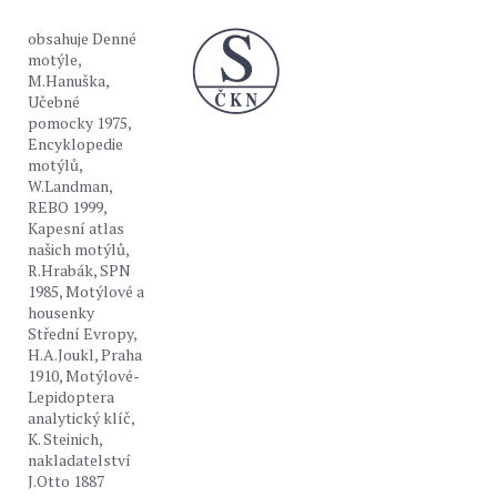
obsahuje Denné
motýle,
M.Hanuška,
Učebné
pomocky 1975,
Encyklopedie
motýlů,
W.Landman,
REBO 1999,
Kapesní atlas
našich motýlů,
R.Hrabák, SPN
1985, Motýlové a
housenky
Střední Evropy,
H.A.Joukl, Praha
1910, Motýlové-
Lepidoptera
analytický klíč,
K. Steinich,
nakladatelství
J.Otto 1887