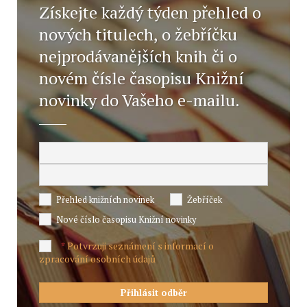
Získejte každý týden přehled o
nových titulech, o žebříčku
nejprodávanějších knih či o
novém čísle časopisu Knižní
novinky do Vašeho e-mailu.
Přehled knižních novinek
Žebříček
Nové číslo časopisu Knižní novinky
Potvrzuji seznámení s informací o
*
zpracování osobních údajů