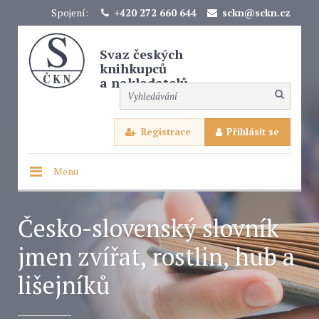
Spojení:
+420 272 660 644
sckn@sckn.cz
Svaz českých
knihkupců
a nakladatelů
Registrace
Přihlásit se
Menu
Česko-slovenský slovník
jmen zvířat, rostlin, hub a
lišejníků