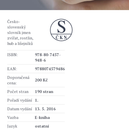
Česko-
slovenský
slovník jmen
zvířat, rostlin,
hub a lišejníků
ISBN:
978-80-7457-
948-6
EAN:
9788074579486
Doporučená
200 Kč
cena:
Počet stran
190 stran
Pořadí vydání
1.
Datum vydání
13. 5. 2016
Vazba
E-kniha
Jazyk
ostatní