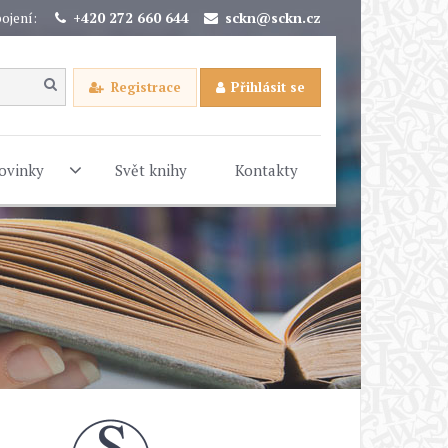
ojení:
+420 272 660 644
sckn@sckn.cz
Registrace
Přihlásit se
ovinky
Svět knihy
Kontakty