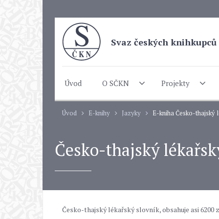
Svaz českých knihkupců 
Úvod
O SČKN
Projekty
Úvod
E-knihy
Jazyky
E-kniha Česko-thajský 
Česko-thajský lékařsk
Česko-thajský lékařský slovník, obsahuje asi 6200