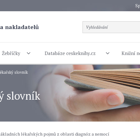
Sp
a nakladatelů
Žebříčky
Databáze ceskeknihy.cz
Knižní n
lékařský slovník
ý slovník
 základních lékařských pojmů z oblasti diagnóz a nemocí