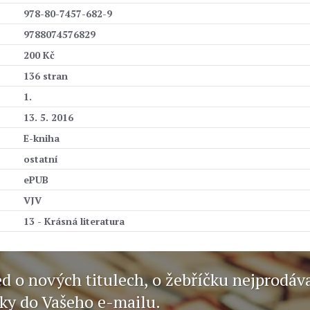
978-80-7457-682-9
9788074576829
200 Kč
136 stran
1.
13. 5. 2016
E-kniha
ostatní
ePUB
VJV
13 - Krásná literatura
ed o nových titulech, o žebříčku nejprodáv
nky do Vašeho e-mailu.