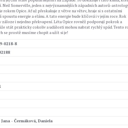
í. Neil Somerville, jeden z nejvýznamnějších západních autorů-astrolog
je rokem Opice. Ať už přeskakuje z větve na větev, hraje si s ostatními
spoustu energie a elánu. A tato energie bude klíčová i v jejím roce. Rok
 v záloze i nejedno překvapení. Léta Opice rovněž podporují pokrok a
ůže stát prakticky cokoliv a události mohou nabrat rychlý spád. Tento r
ch se prostě musíme chopit a užít si je!
9-0218-8
02188
5
 Jana - Čermáková, Daniela