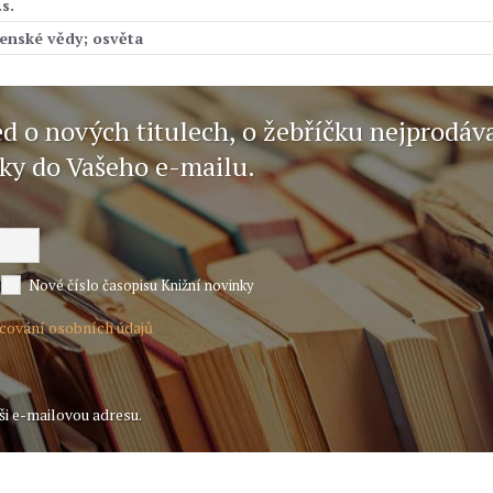
s.
čenské vědy; osvěta
ed o nových titulech, o žebříčku nejprodáv
nky do Vašeho e-mailu.
Nové číslo časopisu Knižní novinky
acování osobních údajů
ši e-mailovou adresu.