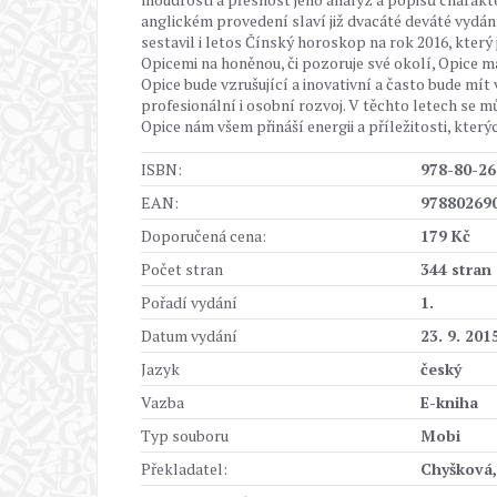
anglickém provedení slaví již dvacáté deváté vydán
sestavil i letos Čínský horoskop na rok 2016, který 
Opicemi na honěnou, či pozoruje své okolí, Opice má 
Opice bude vzrušující a inovativní a často bude mít
profesionální i osobní rozvoj. V těchto letech se m
Opice nám všem přináší energii a příležitosti, který
ISBN:
978-80-26
EAN:
97880269
Doporučená cena:
179 Kč
Počet stran
344 stran
Pořadí vydání
1.
Datum vydání
23. 9. 201
Jazyk
český
Vazba
E-kniha
Typ souboru
Mobi
Překladatel:
Chyšková,