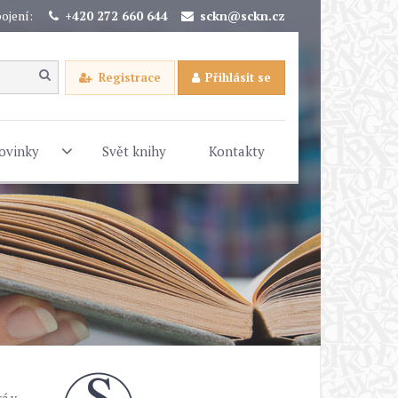
ojení:
+420 272 660 644
sckn@sckn.cz
Registrace
Přihlásit se
ovinky
Svět knihy
Kontakty
rá v