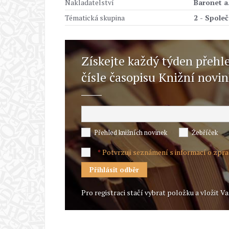
Nakladatelství
Baronet a.
Tématická skupina
2 - Spole
Získejte každý týden přehl
čísle časopisu Knižní novi
Přehled knižních novinek
Žebříček
Potvrzuji seznámení s informací o zpr
*
Pro registraci stačí vybrat položku a vložit Va