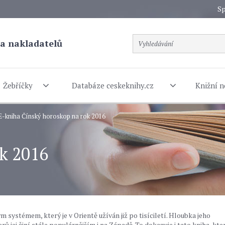
Sp
a nakladatelů
Žebříčky
Databáze ceskeknihy.cz
Knižní n
E-kniha Čínský horoskop na rok 2016
k 2016
systémem, který je v Orientě užíván již po tisíciletí. Hloubka jeho
 jej činí stále populárnějším i na Západě. To dokazuje i tato kniha, kte