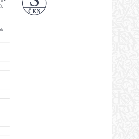
ů,
ok