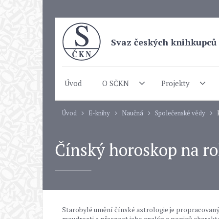
Svaz českých knihkupců 
Úvod
O SČKN
Projekty
Úvod
E-knihy
Naučná
Společenské vědy
Čínský horoskop na ro
Starobylé umění čínské astrologie je propracovaným 
moudrosti a přesnost jeho analýz a popisů charakterů