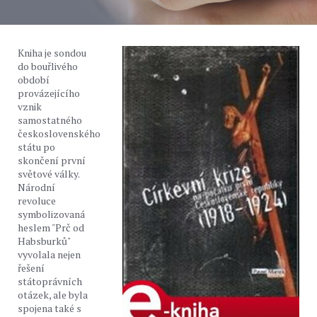
Kniha je sondou
do bouřlivého
období
provázejícího
vznik
samostatného
československého
státu po
skončení první
světové války.
Národní
revoluce
symbolizovaná
heslem "Prč od
Habsburků"
vyvolala nejen
řešení
státoprávních
otázek, ale byla
spojena také s