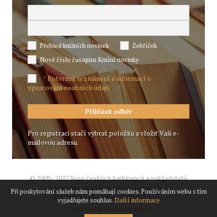
Přehled knižních novinek
Žebříček
Nové číslo časopisu Knižní novinky
Potvrzuji seznámení s informací o
*
zpracování osobních údajů
Pro registraci stačí vybrat položku a vložit Vaši e-
mailovou adresu.
© 2009 - 2017 Svaz českých knihkupců a nakladatelů
Webové stránky vytvořilo reklamní studio
Při poskytování služeb nám pomáhají cookies. Používáním webu s tím
JIROUT REKLANÍ AGENTURA s.r.o.
vyjadřujete souhlas.
Další informace
Zpracování osobních údajů