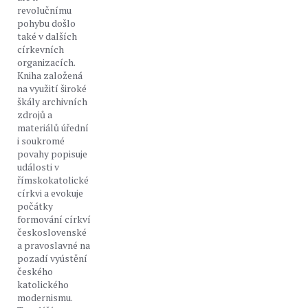
revolučnímu
pohybu došlo
také v dalších
církevních
organizacích.
Kniha založená
na využití široké
škály archivních
zdrojů a
materiálů úřední
i soukromé
povahy popisuje
události v
římskokatolické
církvi a evokuje
počátky
formování církví
československé
a pravoslavné na
pozadí vyústění
českého
katolického
modernismu.