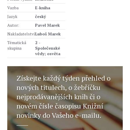
Vazba
E-kniha
Jazyk
český
Autor:
Pavel Marek
Nakladatelství
Luboš Marek
Tématická
2 -
skupina
Společenské
vědy; osvěta
Získejte každý týden přehled o
nových titulech, o žebříčku
nejprodávanějších knih či o
novém čísle časopisu Knižní
novinky do Vašeho e-mailu.