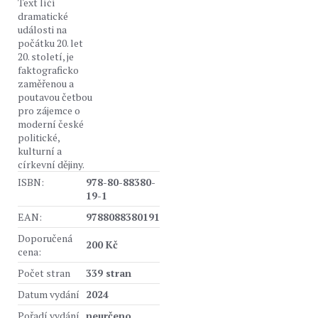
Text líčí
dramatické
události na
počátku 20. let
20. století, je
faktograficko
zaměřenou a
poutavou četbou
pro zájemce o
moderní české
politické,
kulturní a
církevní dějiny.
ISBN:
978-80-88380-
19-1
EAN:
9788088380191
Doporučená
200 Kč
cena:
Počet stran
339 stran
Datum vydání
2024
Pořadí vydání
neurčeno