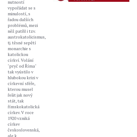
nutností
vypořádat se s
minulostí, s
řadou dalších
problémů, mezi
něž patřil i tzv.
austrokatolicismus,
tj. těsné sepětí
monarchie s
katolickou
církví. Volání
"pryč od Říma"
tak vyústilo v
hlubokou krizi v
církevní sféře,
kterou musel
řešit jak nový
stát, tak
římskokatolická
církev. V roce
1920 vzniká
církev
československá,
ale k