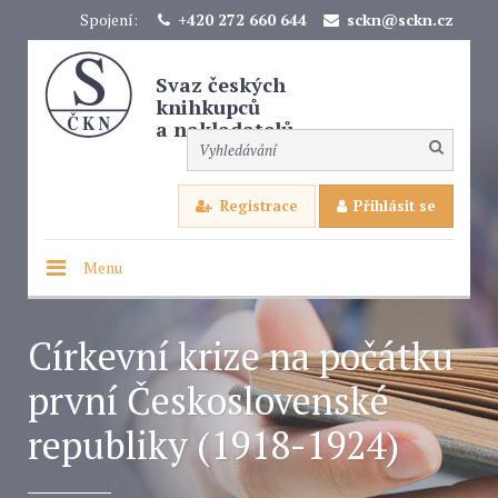
Spojení:
+420 272 660 644
sckn@sckn.cz
Svaz českých
knihkupců
a nakladatelů
Registrace
Přihlásit se
Menu
Církevní krize na počátku
první Československé
republiky (1918-1924)