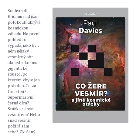
Souhvězdí
Eridanu nad jižní
polokoulí ukrývá
kosmickou
záhadu. Na první
pohled to
vypadá, jako by v
něm nějaký
vesmírný obr
ukousl z kosmu
gigantické
sousto, po
kterém zbylo jen
prázdno. Co za
tím stojí?
Supermasivní
černá díra?
Srážka s jiným
vesmírem? Nebo
snad vesmír
požírá sám
sebe? Zkušený