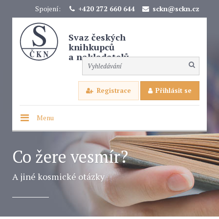
Spojení:
+420 272 660 644
sckn@sckn.cz
Svaz českých
knihkupců
a nakladatelů
Registrace
Přihlásit se
Menu
Co žere vesmír?
A jiné kosmické otázky