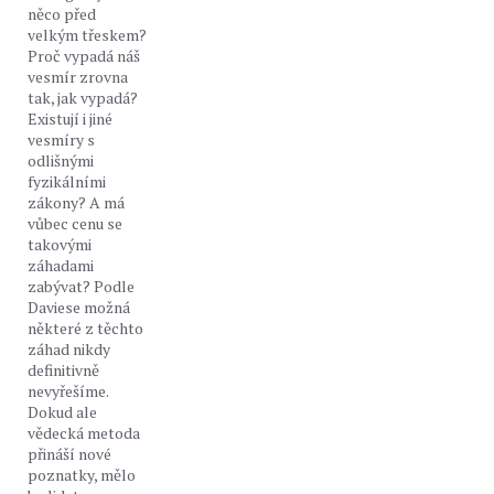
něco před
velkým třeskem?
Proč vypadá náš
vesmír zrovna
tak, jak vypadá?
Existují i jiné
vesmíry s
odlišnými
fyzikálními
zákony? A má
vůbec cenu se
takovými
záhadami
zabývat? Podle
Daviese možná
některé z těchto
záhad nikdy
definitivně
nevyřešíme.
Dokud ale
vědecká metoda
přináší nové
poznatky, mělo