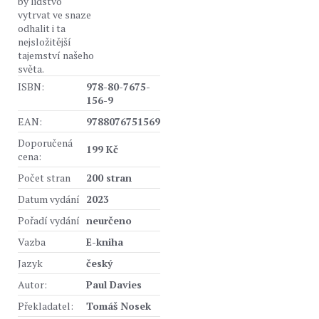
by lidstvo
vytrvat ve snaze
odhalit i ta
nejsložitější
tajemství našeho
světa.
ISBN:
978-80-7675-
156-9
EAN:
9788076751569
Doporučená
199 Kč
cena:
Počet stran
200 stran
Datum vydání
2023
Pořadí vydání
neurčeno
Vazba
E-kniha
Jazyk
český
Autor:
Paul Davies
Překladatel:
Tomáš Nosek