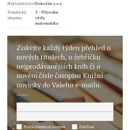
Nakladatelství
Dokořán s.r.o.
Tématická
3 - Přírodní
skupina
vědy,
matematika
Získejte každý týden přehled o
nových titulech, o žebříčku
nejprodávanějších knih či o
novém čísle časopisu Knižní
novinky do Vašeho e-mailu.
Přehled knižních novinek
Žebříček