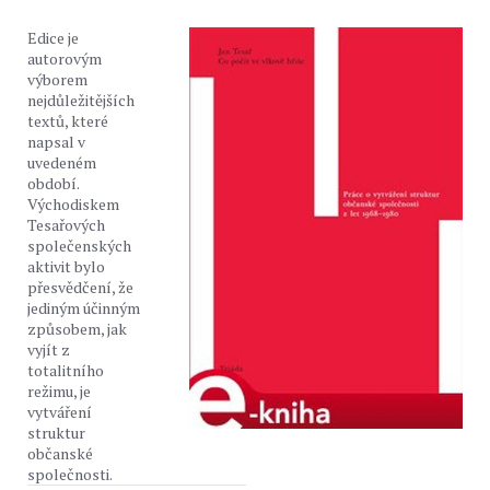
Edice je
autorovým
výborem
nejdůležitějších
textů, které
napsal v
uvedeném
období.
Východiskem
Tesařových
společenských
aktivit bylo
přesvědčení, že
jediným účinným
způsobem, jak
vyjít z
totalitního
režimu, je
vytváření
struktur
občanské
společnosti.