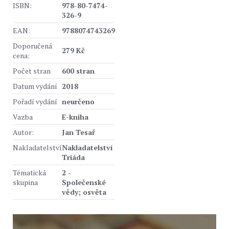
ISBN:
978-80-7474-
326-9
EAN:
9788074743269
Doporučená
279 Kč
cena:
Počet stran
600 stran
Datum vydání
2018
Pořadí vydání
neurčeno
Vazba
E-kniha
Autor:
Jan Tesař
Nakladatelství
Nakladatelství
Triáda
Tématická
2 -
skupina
Společenské
vědy; osvěta