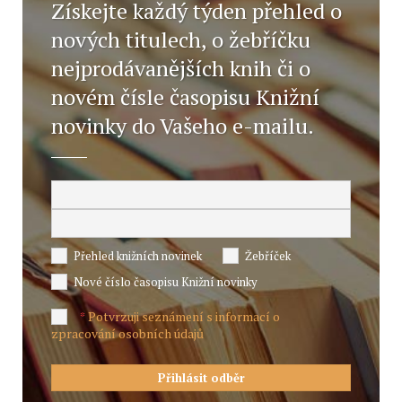
Získejte každý týden přehled o
nových titulech, o žebříčku
nejprodávanějších knih či o
novém čísle časopisu Knižní
novinky do Vašeho e-mailu.
Přehled knižních novinek
Žebříček
Nové číslo časopisu Knižní novinky
Potvrzuji seznámení s informací o
*
zpracování osobních údajů