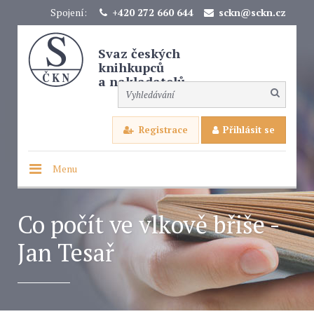
Spojení:
+420 272 660 644
sckn@sckn.cz
Svaz českých
knihkupců
a nakladatelů
Registrace
Přihlásit se
Menu
Co počít ve vlkově břiše -
Jan Tesař