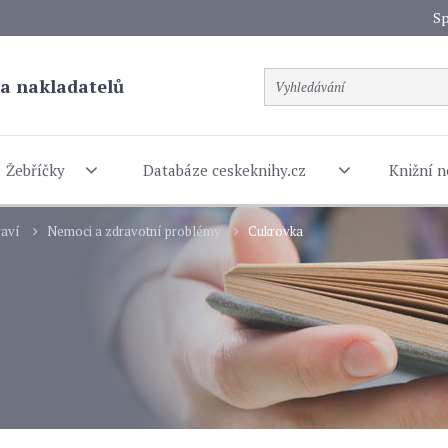
Sp
a nakladatelů
Žebříčky
Databáze ceskeknihy.cz
Knižní n
aví
Nemoci a zdravotní problémy
Cukrovka