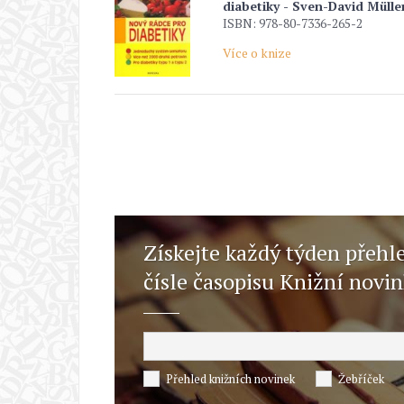
diabetiky - Sven-David Mülle
ISBN: 978-80-7336-265-2
Více o knize
Získejte každý týden přehl
čísle časopisu Knižní novi
Přehled knižních novinek
Žebříček