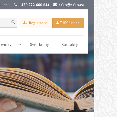
ojení:
+420 272 660 644
sckn@sckn.cz
Registrace
Přihlásit se
ovinky
Svět knihy
Kontakty