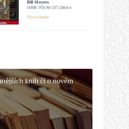
Bill Moyers
ISBN: 978-80-257-2064-6
Více o knize
anějších knih či o novém