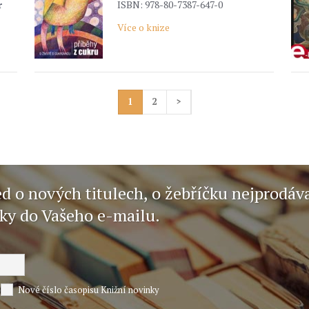
r
ISBN: 978-80-7387-647-0
Více o knize
1
2
>
ed o nových titulech, o žebříčku nejprodáv
nky do Vašeho e-mailu.
Nové číslo časopisu Knižní novinky