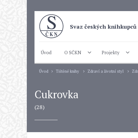
Svaz českých knihkupců 
Úvod
O SČKN
Projekty
Úvod
Tištěné knihy
Zdraví a životní styl
Zdr
Cukrovka
(28)