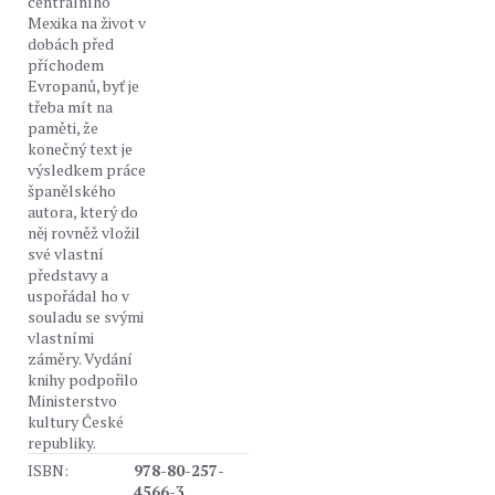
centrálního
Mexika na život v
dobách před
příchodem
Evropanů, byť je
třeba mít na
paměti, že
konečný text je
výsledkem práce
španělského
autora, který do
něj rovněž vložil
své vlastní
představy a
uspořádal ho v
souladu se svými
vlastními
záměry. Vydání
knihy podpořilo
Ministerstvo
kultury České
republiky.
ISBN:
978-80-257-
4566-3