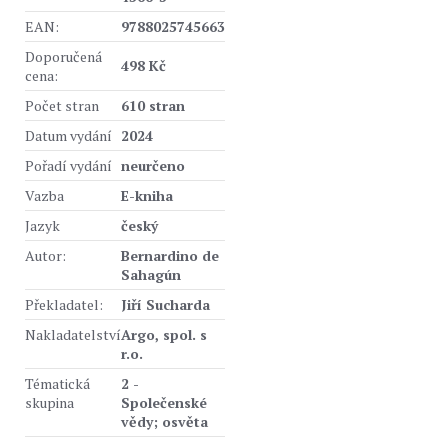
EAN:
9788025745663
Doporučená
498 Kč
cena:
Počet stran
610 stran
Datum vydání
2024
Pořadí vydání
neurčeno
Vazba
E-kniha
Jazyk
český
Autor:
Bernardino de
Sahagún
Překladatel:
Jiří Sucharda
Nakladatelství
Argo, spol. s
r.o.
Tématická
2 -
skupina
Společenské
vědy; osvěta