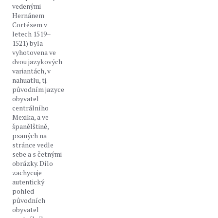
vedenými
Hernánem
Cortésem v
letech 1519–
1521) byla
vyhotovena ve
dvou jazykových
variantách, v
nahuatlu, tj.
původním jazyce
obyvatel
centrálního
Mexika, a ve
španělštině,
psaných na
stránce vedle
sebe a s četnými
obrázky. Dílo
zachycuje
autentický
pohled
původních
obyvatel