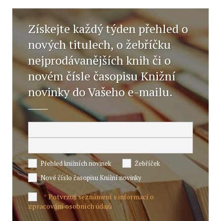
Získejte každý týden přehled o
nových titulech, o žebříčku
nejprodávanějších knih či o
novém čísle časopisu Knižní
novinky do Vašeho e-mailu.
Přehled knižních novinek
Žebříček
Nové číslo časopisu Knižní novinky
Potvrzuji seznámení s informací o
*
zpracování osobních údajů