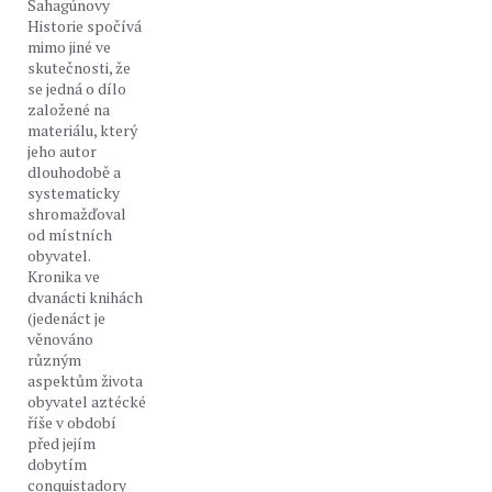
Sahagúnovy
Historie spočívá
mimo jiné ve
skutečnosti, že
se jedná o dílo
založené na
materiálu, který
jeho autor
dlouhodobě a
systematicky
shromažďoval
od místních
obyvatel.
Kronika ve
dvanácti knihách
(jedenáct je
věnováno
různým
aspektům života
obyvatel aztécké
říše v období
před jejím
dobytím
conquistadory