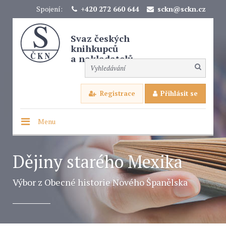
Spojení:
+420 272 660 644
sckn@sckn.cz
Svaz českých
knihkupců
a nakladatelů
Registrace
Přihlásit se
Menu
Dějiny starého Mexika
Výbor z Obecné historie Nového Španělska