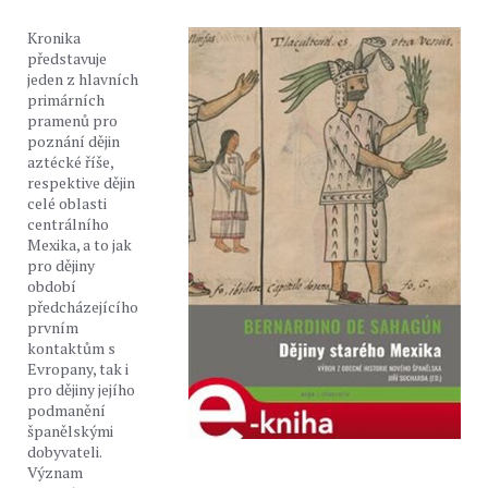
Kronika
představuje
jeden z hlavních
primárních
pramenů pro
poznání dějin
aztécké říše,
respektive dějin
celé oblasti
centrálního
Mexika, a to jak
pro dějiny
období
předcházejícího
prvním
kontaktům s
Evropany, tak i
pro dějiny jejího
podmanění
španělskými
dobyvateli.
Význam