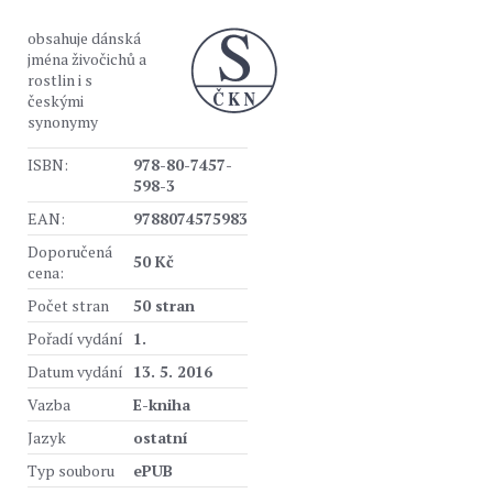
obsahuje dánská
jména živočichů a
rostlin i s
českými
synonymy
ISBN:
978-80-7457-
598-3
EAN:
9788074575983
Doporučená
50 Kč
cena:
Počet stran
50 stran
Pořadí vydání
1.
Datum vydání
13. 5. 2016
Vazba
E-kniha
Jazyk
ostatní
Typ souboru
ePUB