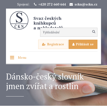
Spojení:
+420 272 660 644
sckn@sckn.cz
Svaz českých
knihkupců
a nakladatelů
Registrace
Přihlásit se
Menu
Dánsko-český slovník
jmen zvířat a rostlin