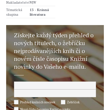
Nakladatelství
VJV
Tématická
13 - Krásná
skupina
literatura
Získejte každý týden přehled o
nových titulech, o žebříčku
nejprodávanějších knih či o
novém čísle časopisu Knižní
novinky do Vašeho e-mailu.
Přehled knižních novinek
Žebříček
Nové číslo časopisu Knižní novinky