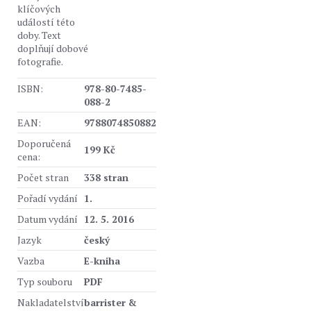
klíčových
událostí této
doby. Text
doplňují dobové
fotografie.
ISBN:
978-80-7485-
088-2
EAN:
9788074850882
Doporučená
199 Kč
cena:
Počet stran
338 stran
Pořadí vydání
1.
Datum vydání
12. 5. 2016
Jazyk
český
Vazba
E-kniha
Typ souboru
PDF
Nakladatelství
barrister &