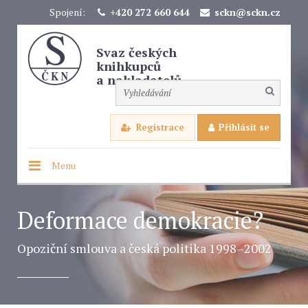
Spojení:
+420 272 660 644
sckn@sckn.cz
Svaz českých
knihkupců
a nakladatelů
Registrace
Přihlásit se
Menu
Deformace demokracie?
Opoziční smlouva a česká politika 1998–2002