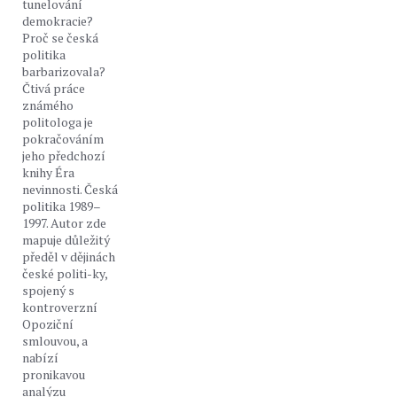
tunelování
demokracie?
Proč se česká
politika
barbarizovala?
Čtivá práce
známého
politologa je
pokračováním
jeho předchozí
knihy Éra
nevinnosti. Česká
politika 1989–
1997. Autor zde
mapuje důležitý
předěl v dějinách
české politi-ky,
spojený s
kontroverzní
Opoziční
smlouvou, a
nabízí
pronikavou
analýzu