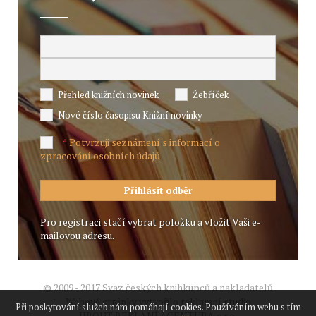
Přehled knižních novinek
Žebříček
Nové číslo časopisu Knižní novinky
Potvrzuji seznámení s informací o
*
zpracování osobních údajů
Pro registraci stačí vybrat položku a vložit Vaši e-
mailovou adresu.
© 2009 - 2017 Svaz českých knihkupců a nakladatelů
Webové stránky vytvořilo reklamní studio
Při poskytování služeb nám pomáhají cookies. Používáním webu s tím
JIROUT REKLANÍ AGENTURA s.r.o.