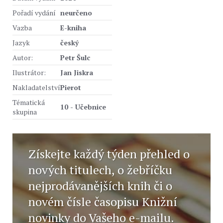
Pořadí vydání
neurčeno
Vazba
E-kniha
Jazyk
český
Autor:
Petr Šulc
Ilustrátor:
Jan Jiskra
Nakladatelství
Pierot
Tématická
10 - Učebnice
skupina
Získejte každý týden přehled o
nových titulech, o žebříčku
nejprodávanějších knih či o
novém čísle časopisu Knižní
novinky do Vašeho e-mailu.