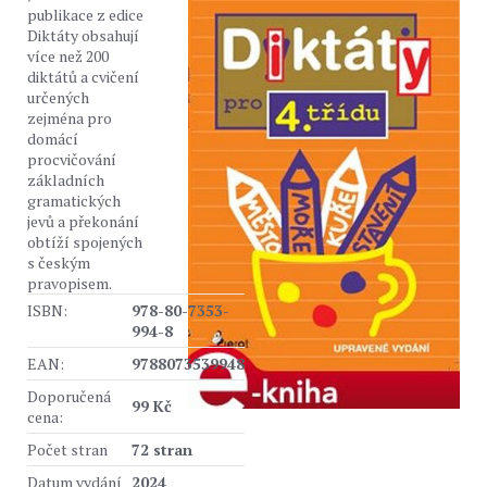
publikace z edice
Diktáty obsahují
více než 200
diktátů a cvičení
určených
zejména pro
domácí
procvičování
základních
gramatických
jevů a překonání
obtíží spojených
s českým
pravopisem.
ISBN:
978-80-7353-
994-8
EAN:
9788073539948
Doporučená
99 Kč
cena:
Počet stran
72 stran
Datum vydání
2024