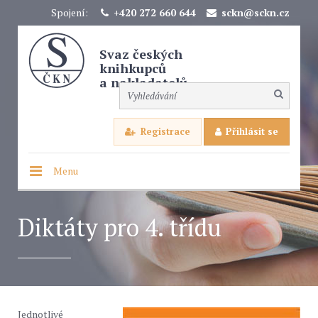
Spojení:
+420 272 660 644
sckn@sckn.cz
Svaz českých
knihkupců
a nakladatelů
Registrace
Přihlásit se
Menu
Diktáty pro 4. třídu
Jednotlivé