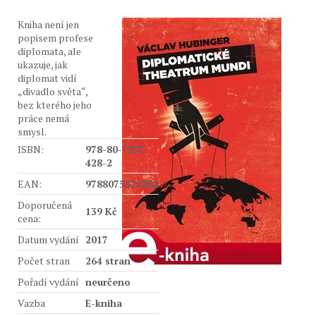
Kniha není jen
popisem profese
diplomata, ale
ukazuje, jak
diplomat vidí
„divadlo světa“,
bez kterého jeho
práce nemá
smysl.
ISBN:
978-80-7557-
428-2
EAN:
9788075574282
Doporučená
139 Kč
cena:
Datum vydání
2017
Počet stran
264 stran
Pořadí vydání
neurčeno
Vazba
E-kniha