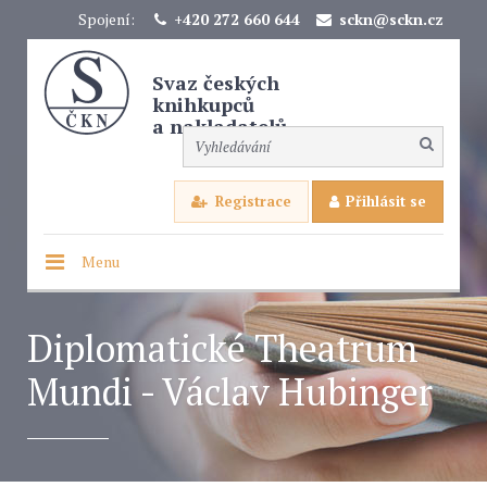
Spojení:
+420 272 660 644
sckn@sckn.cz
Svaz českých
knihkupců
a nakladatelů
Registrace
Přihlásit se
Menu
Diplomatické Theatrum
Mundi - Václav Hubinger