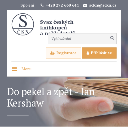
Spojení:
+420 272 660 644
sckn@sckn.cz
Svaz českých
knihkupců
a nakladatelů
Registrace
Přihlásit se
Menu
Do pekel a zpět - Ian
Kershaw