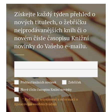
Získejte každý týden přehled o
nových titulech, o žebříčku
nejprodávanějších knih či o
novém čísle časopisu Knižní
novinky do Vašeho e-mailu.
Přehled knižních novinek
Žebříček
Nové číslo časopisu Knižní novinky
Potvrzuji seznámení s informací o
*
zpracování osobních údajů