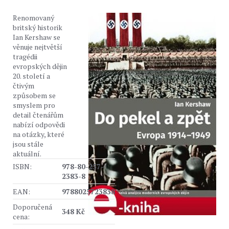
Renomovaný
britský historik
Ian Kershaw se
věnuje nejtvětší
tragédii
evropských dějin
20. století a
čtivým
způsobem se
smyslem pro
detail čtenářům
nabízí odpovědi
na otázky, které
jsou stále
aktuální.
ISBN:
978-80-257-
2383-8
EAN:
9788025723838
Doporučená
348 Kč
cena: