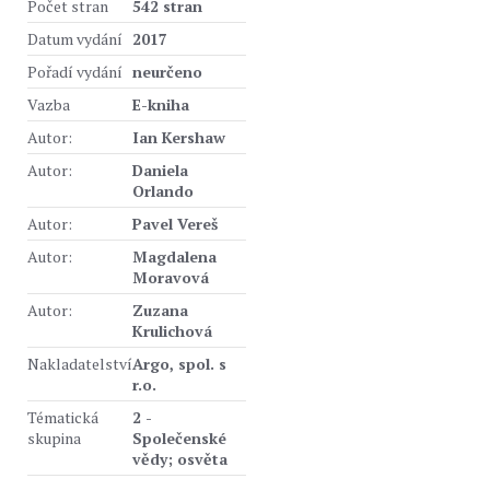
Počet stran
542 stran
Datum vydání
2017
Pořadí vydání
neurčeno
Vazba
E-kniha
Autor:
Ian Kershaw
Autor:
Daniela
Orlando
Autor:
Pavel Vereš
Autor:
Magdalena
Moravová
Autor:
Zuzana
Krulichová
Nakladatelství
Argo, spol. s
r.o.
Tématická
2 -
skupina
Společenské
vědy; osvěta