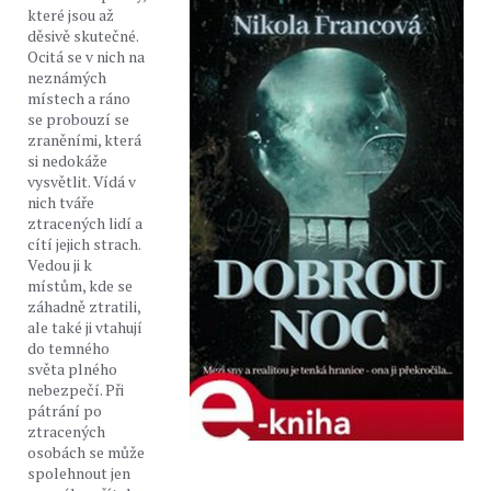
které jsou až
děsivě skutečné.
Ocitá se v nich na
neznámých
místech a ráno
se probouzí se
zraněními, která
si nedokáže
vysvětlit. Vídá v
nich tváře
ztracených lidí a
cítí jejich strach.
Vedou ji k
místům, kde se
záhadně ztratili,
ale také ji vtahují
do temného
světa plného
nebezpečí. Při
pátrání po
ztracených
osobách se může
spolehnout jen