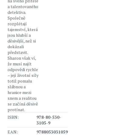
na svého přítele
a talentovaného
detektiva.
Společně
rozplétají
tajemství, která
jsou hlubší a
děsivější, než si
dokázali
představit.
Sharon však ví,
že musí najít
odpovědi rychle
– její životní síly
totiž pomalu
slábnou a
hranice mezi
snem a realitou
se začíná děsivě
protínat.
ISBN:
978-80-530-
3105-9
EAN:
9788053031059