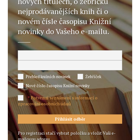
nových titulech, o žebříčku
nejprodávanějších knih či o
novém čísle časopisu Knižní
novinky do Vašeho e-mailu.
Přehled knižních novinek
Žebříček
Nové číslo časopisu Knižní novinky
Potvrzuji seznámení s informací o
*
zpracování osobních údajů
Pro registraci stačí vybrat položku a vložit Vaši e-
mailovou adresu.