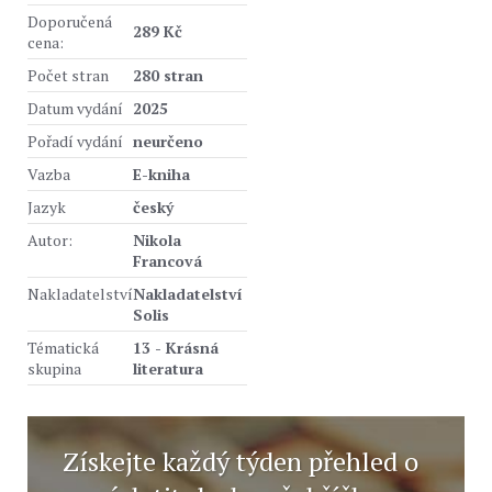
Doporučená
289 Kč
cena:
Počet stran
280 stran
Datum vydání
2025
Pořadí vydání
neurčeno
Vazba
E-kniha
Jazyk
český
Autor:
Nikola
Francová
Nakladatelství
Nakladatelství
Solis
Tématická
13 - Krásná
skupina
literatura
Získejte každý týden přehled o