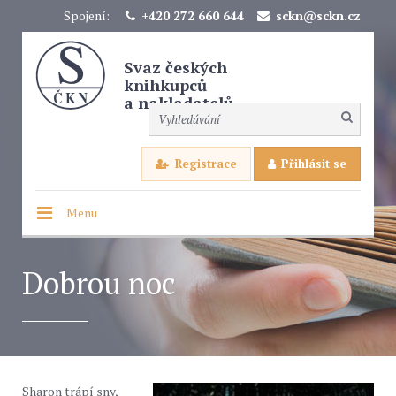
Spojení:
+420 272 660 644
sckn@sckn.cz
Svaz českých
knihkupců
a nakladatelů
Registrace
Přihlásit se
Menu
Dobrou noc
Sharon trápí sny,