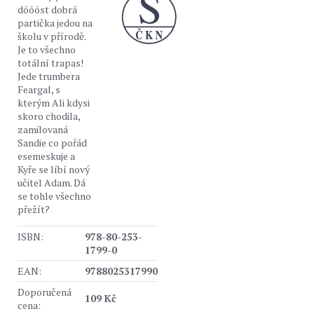
dóóóst dobrá
partička jedou na
školu v přírodě.
Je to všechno
totální trapas!
Jede trumbera
Feargal, s
kterým Ali kdysi
skoro chodila,
zamilovaná
Sandie co pořád
esemeskuje a
Kyře se líbí nový
učitel Adam. Dá
se tohle všechno
přežít?
ISBN:
978-80-253-
1799-0
EAN:
9788025317990
Doporučená
109 Kč
cena: