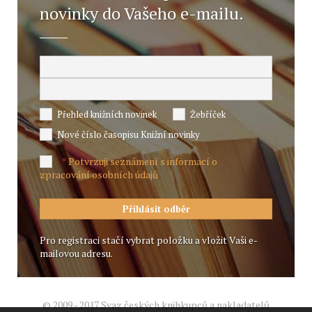
novinky do Vašeho e-mailu.
Přehled knižních novinek
Žebříček
Nové číslo časopisu Knižní novinky
Potvrzuji seznámení s informací o
*
zpracování osobních údajů
Pro registraci stačí vybrat položku a vložit Vaši e-
mailovou adresu.
© 2009 - 2017 Svaz českých knihkupců a nakladatelů