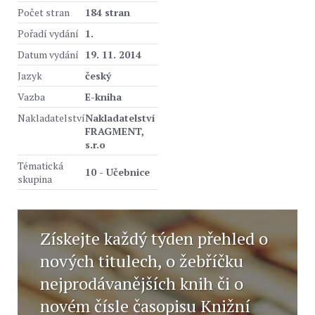
Počet stran
184 stran
Pořadí vydání
1.
Datum vydání
19. 11. 2014
Jazyk
český
Vazba
E-kniha
Nakladatelství
Nakladatelství
FRAGMENT,
s.r.o
Tématická
10 - Učebnice
skupina
Získejte každý týden přehled o
nových titulech, o žebříčku
nejprodávanějších knih či o
novém čísle časopisu Knižní