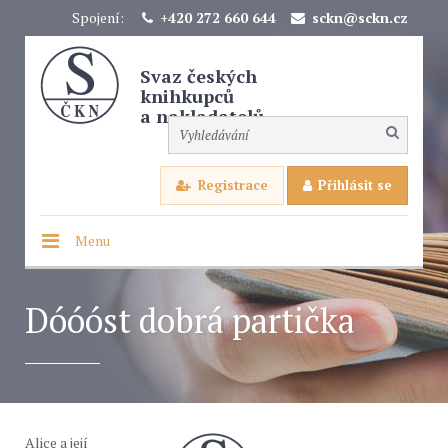
Spojení:
+420 272 660 644
sckn@sckn.cz
Svaz českých
knihkupců
a nakladatelů
Registrace
Přihlásit se
Menu
Dóóóst dobrá partička
Alice a její