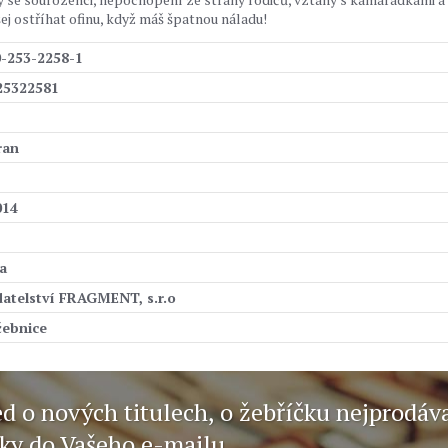
ej ostříhat ofinu, když máš špatnou náladu!
0-253-2258-1
25322581
ran
014
a
atelství FRAGMENT, s.r.o
čebnice
ed o nových titulech, o žebříčku nejprodáv
nky do Vašeho e-mailu.