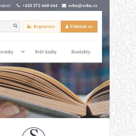
ojení:
+420 272 660 644
sckn@sckn.cz
Registrace
Přihlásit se
ovinky
Svět knihy
Kontakty