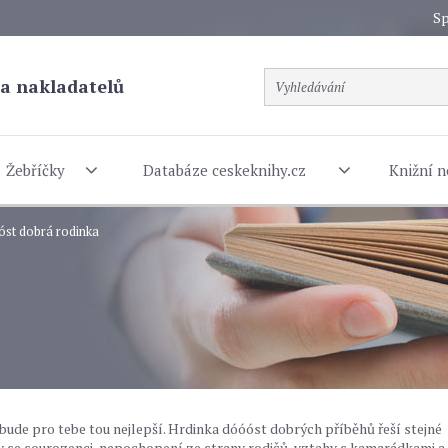
Sp
a nakladatelů
Žebříčky
Databáze ceskeknihy.cz
Knižní n
st dobrá rodinka
ude pro tebe tou nejlepší. Hrdinka dóóóst dobrých příběhů řeší stejné
 se sourozenci, nepochopení ze strany rodičů, vztahy s kamarádkami a