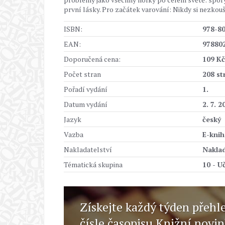
první lásky. Pro začátek varování: Nikdy si nezkouš
ISBN:
978-8
EAN:
97880
Doporučená cena:
109 Kč
Počet stran
208 st
Pořadí vydání
1.
Datum vydání
2. 7. 2
Jazyk
český
Vazba
E-knih
Nakladatelství
Naklad
Tématická skupina
10 - U
Získejte každý týden přehl
čísle časopisu Knižní novi