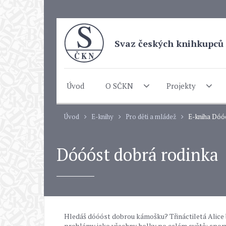
Svaz českých knihkupců 
Úvod
O SČKN
Projekty
Úvod
E-knihy
Pro děti a mládež
E-kniha Dóóó
Dóóóst dobrá rodinka
Hledáš dóóóst dobrou kámošku? Třináctiletá Alice b
problémy jako všechny holky po celém světě: spory