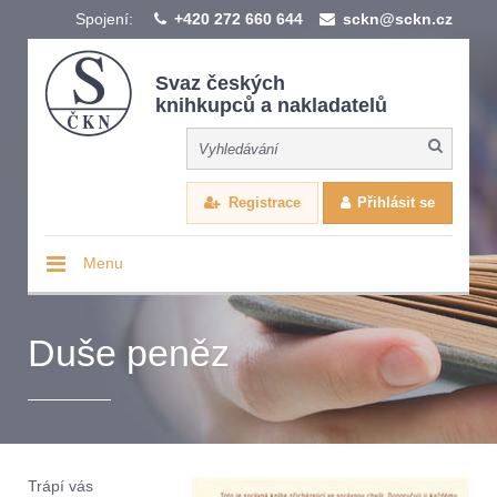
Spojení:
+420 272 660 644
sckn@sckn.cz
Svaz českých
knihkupců a nakladatelů
Registrace
Přihlásit se
Menu
Duše peněz
Trápí vás