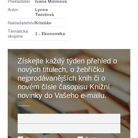
Překladatel:
Ivana Mičinová
Autor:
Lynne
Twistová
Nakladatelství
Kristián
Tématická
1 - Ekonomika
skupina
Získejte každý týden přehled o
nových titulech, o žebříčku
nejprodávanějších knih či o
novém čísle časopisu Knižní
novinky do Vašeho e-mailu.