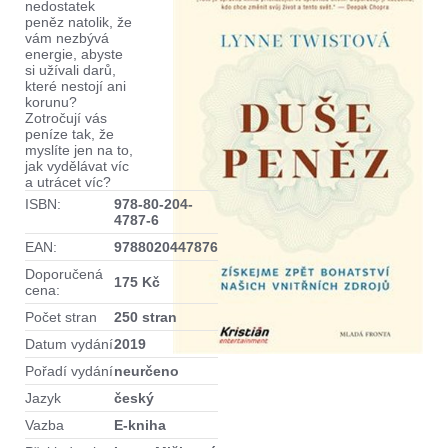
nedostatek
peněz natolik, že
vám nezbývá
energie, abyste
si užívali darů,
které nestojí ani
korunu?
Zotročují vás
peníze tak, že
myslíte jen na to,
jak vydělávat víc
a utrácet víc?
ISBN:
978-80-204-
4787-6
EAN:
9788020447876
Doporučená
175 Kč
cena:
Počet stran
250 stran
Datum vydání
2019
Pořadí vydání
neurčeno
Jazyk
český
Vazba
E-kniha