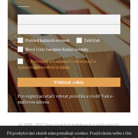
Přehled knižních novinek
Žebříček
Nové číslo časopisu Knižní novinky
Potvrzuji seznámení s informací o
*
zpracování osobních údajů
Pro registraci stačí vybrat položku a vložit Vaši e-
mailovou adresu.
© 2009 - 2017 Svaz českých knihkupců a nakladatelů
Webové stránky vytvořilo reklamní studio
Při poskytování služeb nám pomáhají cookies. Používáním webu s tím
JIROUT REKLANÍ AGENTURA s.r.o.