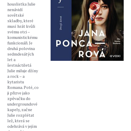
houslistka Julie
nenávidí
sovětské
skladby, které
musí hrát kvůli
svému otci –
komunistickému
funkcionáři. Je
druhá polovina
sedmdesátých
let a
šestnáctiletá
Julie miluje džíny
a rock – a
kytaristu
Romana. Poté, co
ji přizve jako
zpěvačku do
undergroundové
kapely, začne
Julie rozplétat
lež, která se
odehrává v jejím