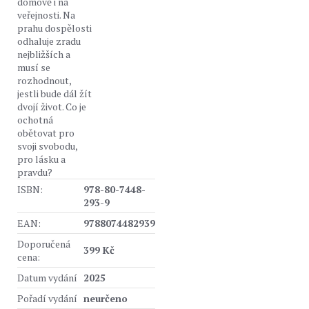
domově i na
veřejnosti. Na
prahu dospělosti
odhaluje zradu
nejbližších a
musí se
rozhodnout,
jestli bude dál žít
dvojí život. Co je
ochotná
obětovat pro
svoji svobodu,
pro lásku a
pravdu?
ISBN:
978-80-7448-
293-9
EAN:
9788074482939
Doporučená
399 Kč
cena:
Datum vydání
2025
Pořadí vydání
neurčeno