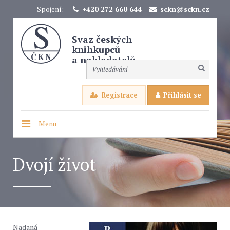
Spojení:
+420 272 660 644
sckn@sckn.cz
Svaz českých
knihkupců
a nakladatelů
Registrace
Přihlásit se
Menu
Dvojí život
Nadaná