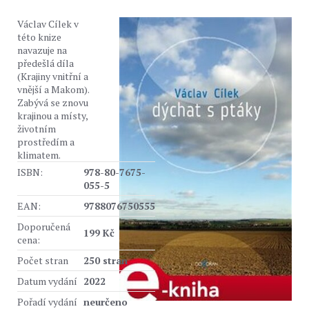
Václav Cílek v
této knize
navazuje na
předešlá díla
(Krajiny vnitřní a
vnější a Makom).
Zabývá se znovu
krajinou a místy,
životním
prostředím a
klimatem.
ISBN:
978-80-7675-
055-5
EAN:
9788076750555
Doporučená
199 Kč
cena:
Počet stran
250 stran
Datum vydání
2022
Pořadí vydání
neurčeno