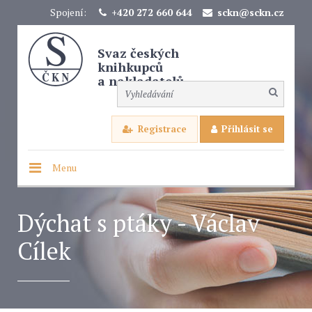
Spojení:
+420 272 660 644
sckn@sckn.cz
Svaz českých
knihkupců
a nakladatelů
Registrace
Přihlásit se
Menu
Dýchat s ptáky - Václav
Cílek