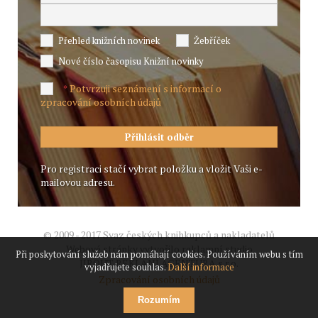
Přehled knižních novinek
Žebříček
Nové číslo časopisu Knižní novinky
Potvrzuji seznámení s informací o
*
zpracování osobních údajů
Pro registraci stačí vybrat položku a vložit Vaši e-
mailovou adresu.
© 2009 - 2017 Svaz českých knihkupců a nakladatelů
Webové stránky vytvořilo reklamní studio
Při poskytování služeb nám pomáhají cookies. Používáním webu s tím
JIROUT REKLANÍ AGENTURA s.r.o.
vyjadřujete souhlas.
Další informace
Zpracování osobních údajů
Rozumím