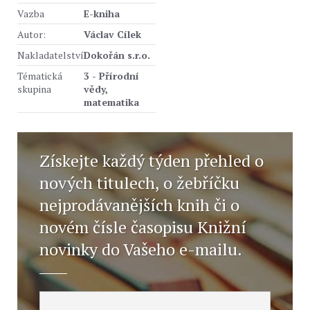
Vazba
E-kniha
Autor:
Václav Cílek
Nakladatelství
Dokořán s.r.o.
Tématická
3 - Přírodní
skupina
vědy,
matematika
Získejte každý týden přehled o
nových titulech, o žebříčku
nejprodávanějších knih či o
novém čísle časopisu Knižní
novinky do Vašeho e-mailu.