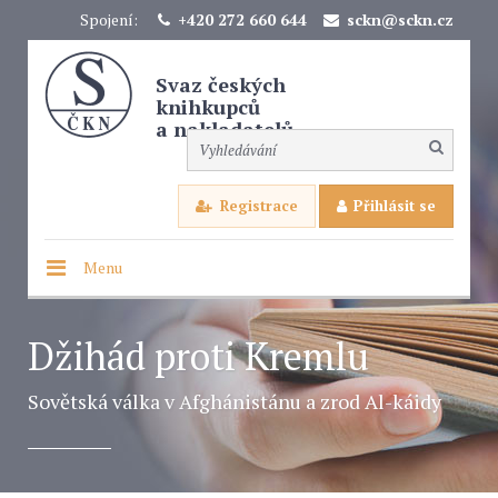
Spojení:
+420 272 660 644
sckn@sckn.cz
Svaz českých
knihkupců
a nakladatelů
Registrace
Přihlásit se
Menu
Džihád proti Kremlu
Sovětská válka v Afghánistánu a zrod Al-káidy