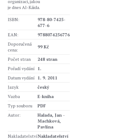
organizaci, jakou
je dnes Al-Káida.
ISBN:
978-80-7425-
677-6
EAN:
9788074256776
Doporučená
99 Kč
cena:
Počet stran
248 stran
Pořadí vydání
1.
Datum vydání
1. 9. 2011
Jazyk
český
Vazba
E-kniha
Typ souboru
PDF
Autor:
Halada, Jan -
Machková,
Pavlína
Nakladatelství
Nakladatelství