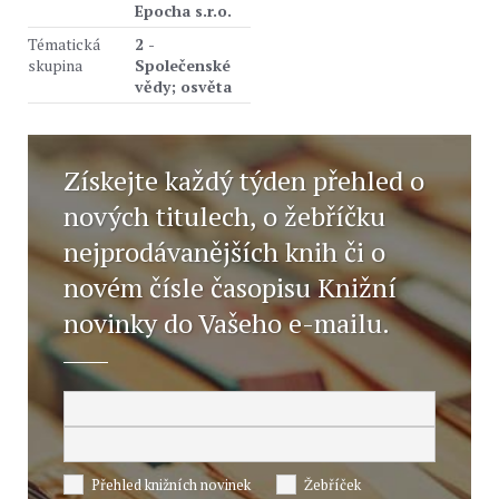
Epocha s.r.o.
Tématická
2 -
skupina
Společenské
vědy; osvěta
Získejte každý týden přehled o
nových titulech, o žebříčku
nejprodávanějších knih či o
novém čísle časopisu Knižní
novinky do Vašeho e-mailu.
Přehled knižních novinek
Žebříček