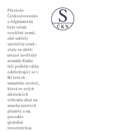
Přestože
Československo
a Afghánistán
byly velmi
rozdílné země,
obě sdílely
společný osud –
staly se obětí
invaze sovětské
armády. Kniha
líčí průběh války
odehrávající se v
80. letech
minulého století,
která ve svých
důsledcích
ovlivnila dění na
mnoha místech
planety a mj.
porodila
globální
teroristickou