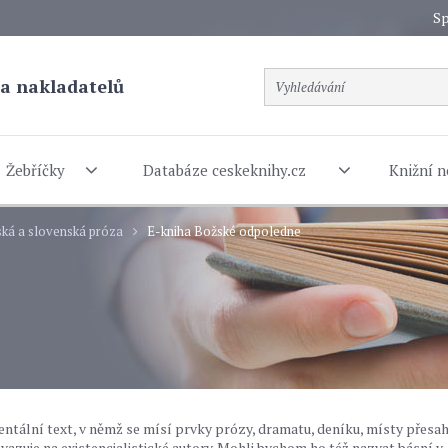
Sp
a nakladatelů
Žebříčky
Databáze ceskeknihy.cz
Knižní n
ká a slovenská próza
E-kniha Božské odpoledne
ntální text, v němž se mísí prvky prózy, dramatu, deníku, místy přesah
 navazuje na existencialistické autory. Mohli bychom ho též nazvat básní v