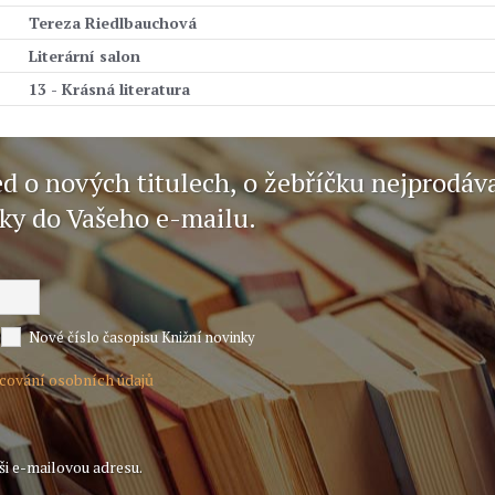
Tereza Riedlbauchová
Literární salon
13 - Krásná literatura
ed o nových titulech, o žebříčku nejprodáv
nky do Vašeho e-mailu.
Nové číslo časopisu Knižní novinky
acování osobních údajů
ši e-mailovou adresu.