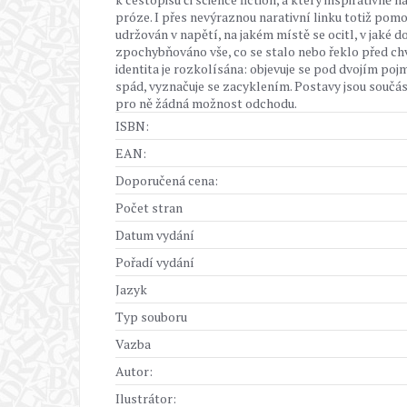
próze. I přes nevýraznou narativní linku totiž pomo
udržován v napětí, na jakém místě se ocitl, v jaké 
zpochybňováno vše, co se stalo nebo řeklo před chv
identita je rozkolísána: objevuje se pod dvojím p
spád, vyznačuje se zacyklením. Postavy jsou součá
pro ně žádná možnost odchodu.
ISBN:
EAN:
Doporučená cena:
Počet stran
Datum vydání
Pořadí vydání
Jazyk
Typ souboru
Vazba
Autor:
Ilustrátor: