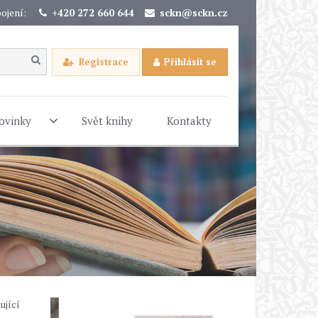
ojení:
+420 272 660 644
sckn@sckn.cz
Registrace
Přihlásit se
ovinky
Svět knihy
Kontakty
ující