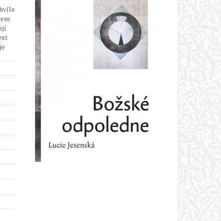
hvíle
ikem
ejí
ext
je