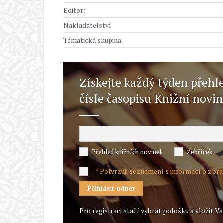
Editor:
Nakladatelství
Tématická skupina
Získejte každý týden přehl
čísle časopisu Knižní novi
Přehled knižních novinek
Žebříček
Potvrzuji seznámení s informací o zpr
*
Pro registraci stačí vybrat položku a vložit Va