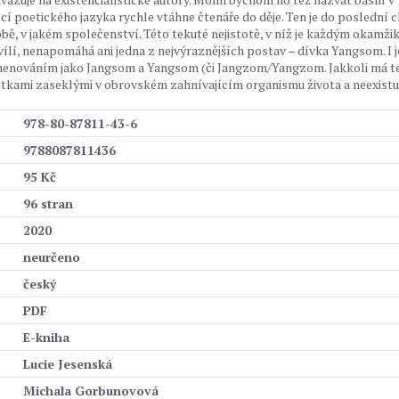
cí poetického jazyka rychle vtáhne čtenáře do děje. Ten je do poslední c
době, v jakém společenství. Této tekuté nejistotě, v níž je každým okamž
ílí, nenapomáhá ani jedna z nejvýraznějších postav – dívka Yangsom. I j
ojmenováním jako Jangsom a Yangsom (či Jangzom/Yangzom. Jakkoli má t
stkami zaseklými v obrovském zahnívajícím organismu života a neexistu
978-80-87811-43-6
9788087811436
95 Kč
96 stran
2020
neurčeno
český
PDF
E-kniha
Lucie Jesenská
Michala Gorbunovová