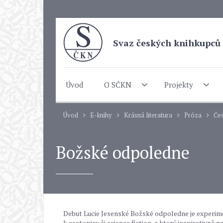
Svaz českých knihkupců 
Úvod
O SČKN
Projekty
Úvod
E-knihy
Krásná literatura
Próza
Čes
Božské odpoledne
Debut Lucie Jesenské Božské odpoledne je experime
k cestopisu či science fiction, a který inspirativně