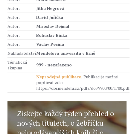
Autor:
Jitka Hegrová
Autor:
David Juřička
Autor:
Miroslav Dejmal
Autor:
Bohuslav Binka
Autor:
Václav Pecina
Nakladatelství
Mendelova univerzita v Brně
Tématická
999 - nezařazeno
skupina
Neprodejná publikace.
Publikaci je možné
poptávat zde:
https://doi.mendelu.cz/pdfs/doi/9900/00/1700.pdf
Získejte každý týden přehled o
nových titulech, o žebříčku
nejprodávanějších knih či o