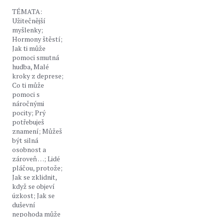
TÉMATA:
Užitečnější
myšlenky;
Hormony štěstí;
Jak ti může
pomoci smutná
hudba, Malé
kroky z deprese;
Co ti může
pomoci s
náročnými
pocity; Prý
potřebuješ
znamení; Můžeš
být silná
osobnost a
zároveň …; Lidé
pláčou, protože;
Jak se zklidnit,
když se objeví
úzkost; Jak se
duševní
nepohoda může