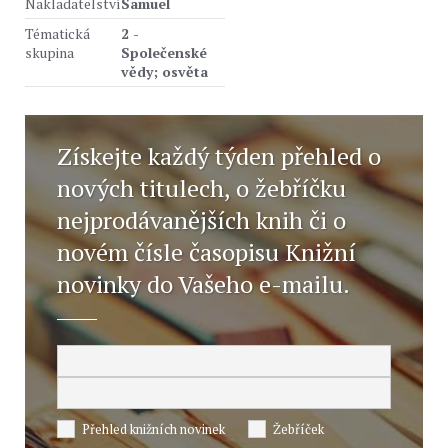
Nakladatelství
Samuel
Tématická
2 -
skupina
Společenské
vědy; osvěta
Získejte každý týden přehled o
nových titulech, o žebříčku
nejprodávanějších knih či o
novém čísle časopisu Knižní
novinky do Vašeho e-mailu.
Přehled knižních novinek
Žebříček