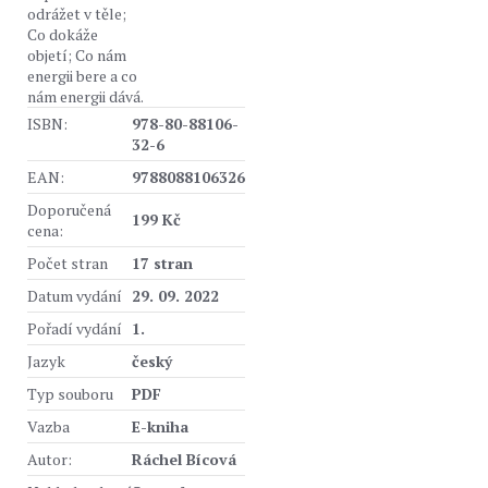
odrážet v těle;
Co dokáže
objetí; Co nám
energii bere a co
nám energii dává.
ISBN:
978-80-88106-
32-6
EAN:
9788088106326
Doporučená
199 Kč
cena:
Počet stran
17 stran
Datum vydání
29. 09. 2022
Pořadí vydání
1.
Jazyk
český
Typ souboru
PDF
Vazba
E-kniha
Autor:
Ráchel Bícová