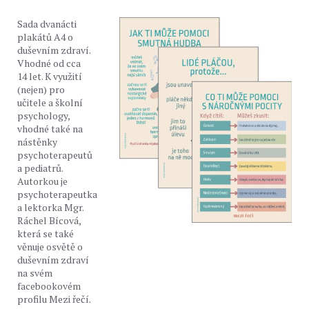
Sada dvanácti
plakátů A4 o
duševním zdraví.
Vhodné od cca
14 let. K využití
(nejen) pro
učitele a školní
psychology,
vhodné také na
nástěnky
psychoterapeutů
a pediatrů.
Autorkou je
psychoterapeutka
a lektorka Mgr.
Ráchel Bícová,
která se také
věnuje osvětě o
duševním zdraví
na svém
facebookovém
profilu Mezi řečí.