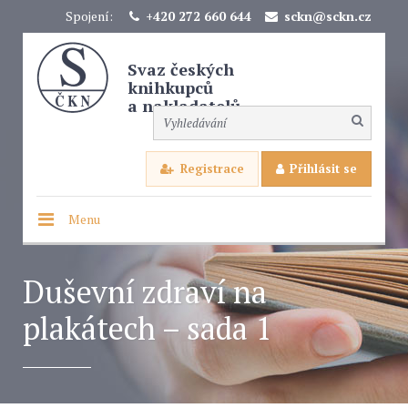
Spojení:
+420 272 660 644
sckn@sckn.cz
Svaz českých
knihkupců
a nakladatelů
Registrace
Přihlásit se
Menu
Duševní zdraví na
plakátech – sada 1