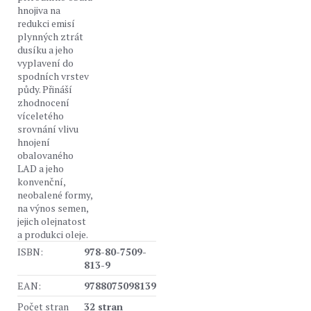
hnojiva na
redukci emisí
plynných ztrát
dusíku a jeho
vyplavení do
spodních vrstev
půdy. Přináší
zhodnocení
víceletého
srovnání vlivu
hnojení
obalovaného
LAD a jeho
konvenční,
neobalené formy,
na výnos semen,
jejich olejnatost
a produkci oleje.
ISBN:
978-80-7509-
813-9
EAN:
9788075098139
Počet stran
32 stran