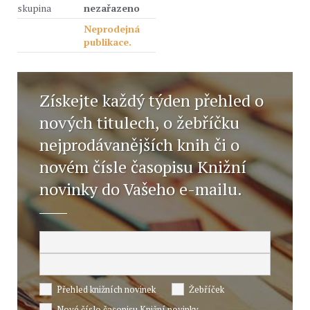
skupina
nezařazeno
Neprodejná
publikace.
Získejte každý týden přehled o
nových titulech, o žebříčku
nejprodávanějších knih či o
novém čísle časopisu Knižní
novinky do Vašeho e-mailu.
Přehled knižních novinek
Žebříček
Nové číslo časopisu Knižní novinky