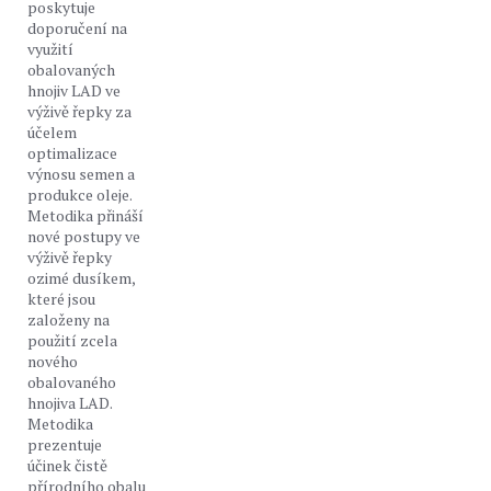
poskytuje
doporučení na
využití
obalovaných
hnojiv LAD ve
výživě řepky za
účelem
optimalizace
výnosu semen a
produkce oleje.
Metodika přináší
nové postupy ve
výživě řepky
ozimé dusíkem,
které jsou
založeny na
použití zcela
nového
obalovaného
hnojiva LAD.
Metodika
prezentuje
účinek čistě
přírodního obalu