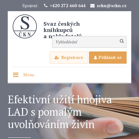
Spojení:
+420 272 660 644
sckn@sckn.cz
Svaz českých
knihkupců
a nakladatelů
Registrace
Přihlásit se
Menu
Efektivní užití hnojiva
LAD s pomalým
uvolňováním živin