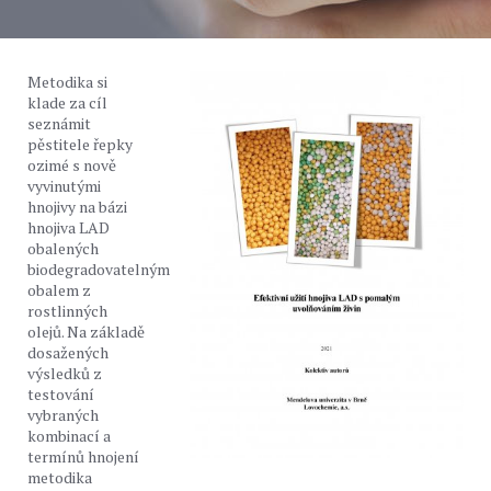
Metodika si
klade za cíl
seznámit
pěstitele řepky
ozimé s nově
vyvinutými
hnojivy na bázi
hnojiva LAD
obalených
biodegradovatelným
obalem z
rostlinných
olejů. Na základě
dosažených
výsledků z
testování
vybraných
kombinací a
termínů hnojení
metodika