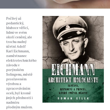
Pečlivý až
pedantický,
hluboce věřící,
lidmi ve svém
okolí ceněný, ale
trochu nudný
účetní Adolf
Karl Eichmann,
zaměstnanec
elektrotechnického
závodu v
porýnském
Solingenu, městě
proslaveném
výrobou a
zpracováváním
oceli, byl kromě
jiných předností i
nadmíru
plodným mužem.