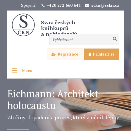
Spojení:
+420 272 660 644
sckn@sckn.cz
Svaz českých
knihkupců
a nakladatelů
Registrace
Přihlásit se
Menu
Eichmann: Architekt
holocaustu
Zločiny, dopadení a proces, který změnil dějiny