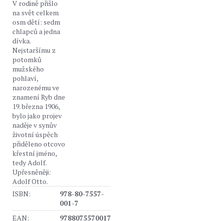
V rodině přišlo
na svět celkem
osm dětí: sedm
chlapců a jedna
dívka.
Nejstaršímu z
potomků
mužského
pohlaví,
narozenému ve
znamení Ryb dne
19. března 1906,
bylo jako projev
naděje v synův
životní úspěch
přiděleno otcovo
křestní jméno,
tedy Adolf.
Upřesněněji:
Adolf Otto.
ISBN:
978-80-7557-
001-7
EAN:
9788075570017