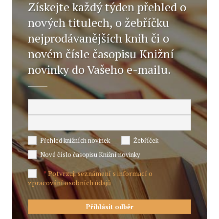
Získejte každý týden přehled o
nových titulech, o žebříčku
nejprodávanějších knih či o
novém čísle časopisu Knižní
novinky do Vašeho e-mailu.
Přehled knižních novinek
Žebříček
Nové číslo časopisu Knižní novinky
Potvrzuji seznámení s informací o
*
zpracování osobních údajů