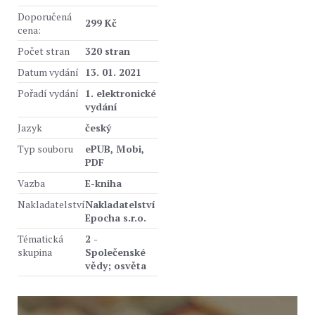
Doporučená
299 Kč
cena:
Počet stran
320 stran
Datum vydání
13. 01. 2021
Pořadí vydání
1. elektronické
vydání
Jazyk
český
Typ souboru
ePUB, Mobi,
PDF
Vazba
E-kniha
Nakladatelství
Nakladatelství
Epocha s.r.o.
Tématická
2 -
skupina
Společenské
vědy; osvěta