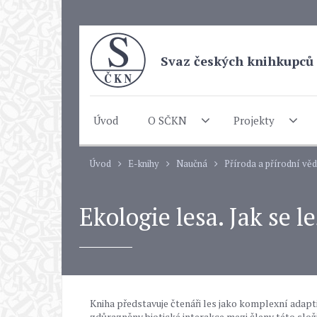
Svaz českých knihkupců 
Úvod
O SČKN
Projekty
Úvod
E-knihy
Naučná
Příroda a přírodní vě
Ekologie lesa. Jak se l
Kniha představuje čtenáři les jako komplexní adap
zdůrazněny biotické interakce mezi členy této slož