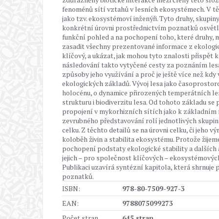
fenoménů sítí vztahů v lesních ekosystémech. V těc
jako tzv. ekosystémoví inženýři. Tyto druhy, skupi
konkrétní úrovni prostřednictvím poznatků osvětlu
funkční pohled a na pochopení toho, které druhy, mí
zasadit všechny prezentované informace z ekologie
klíčový, a ukázat, jak mohou tyto znalosti přispět k
následování takto vytyčené cesty za poznáním lesa 
způsoby jeho využívání a proč je ještě více než kd
ekologických základů. Vývoj lesa jako časoprostor
holocénu, o dynamice přirozených temperátních lesů
strukturu i biodiverzitu lesa. Od tohoto základu se
propojení v mykorhizních sítích jako k základním 
zevrubného představování rolí jednotlivých skupi
celku. Z těchto detailů se na úrovni celku, či jeh
koloběh živin a stabilita ekosystému. Protože žije
pochopení podstaty ekologické stability a dalšíc
jejich – pro společnost klíčových – ekosystémových
Publikaci uzavírá syntézní kapitola, která shrnuje 
poznatků.
ISBN:
978-80-7509-927-3
EAN:
9788075099273
Počet stran
645 stran