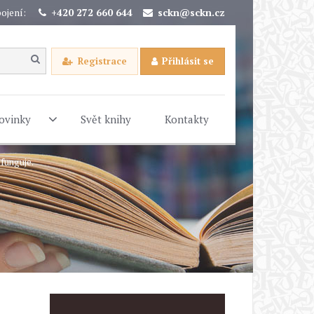
ojení:
+420 272 660 644
sckn@sckn.cz
Registrace
Přihlásit se
ovinky
Svět knihy
Kontakty
 funguje.