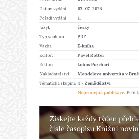
Datum vydání
03. 07. 2023
Pořadí vydání
1.
Jazyk
český
Typ souboru
PDF
Vazba
E-kniha
Editor:
Pavel Rotter
Editor:
Luboš Purchart
Nakladatelství
Mendelova univerzita v Brně
Tématická skupina
4 - Zemědělství
Neprodejná publikace.
Publik
Získejte každý týden přehl
čísle časopisu Knižní novi