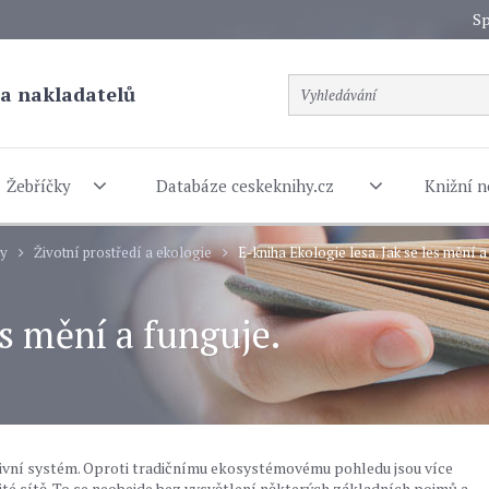
Sp
a nakladatelů
Žebříčky
Databáze ceskeknihy.cz
Knižní n
dy
Životní prostředí a ekologie
E-kniha Ekologie lesa. Jak se les mění a
es mění a funguje.
tivní systém. Oproti tradičnímu ekosystémovému pohledu jsou více
ité sítě. To se neobejde bez vysvětlení některých základních pojmů a