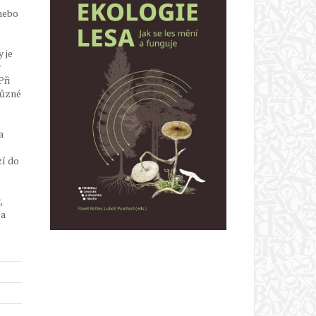
 nebo
 je
r
Při
různé
a
zí do
,
 a