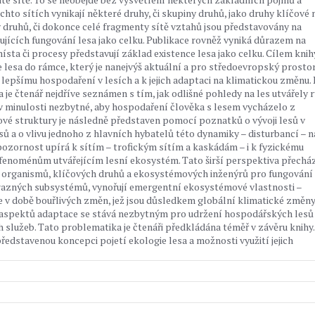
hto sítích vynikají některé druhy, či skupiny druhů, jako druhy klíčové
ny druhů, či dokonce celé fragmenty sítě vztahů jsou představovány na
jících fungování lesa jako celku. Publikace rovněž vyniká důrazem na
sta či procesy představují základ existence lesa jako celku. Cílem knihy
 lesa do rámce, který je nanejvýš aktuální a pro středoevropský prosto
 lepšímu hospodaření v lesích a k jejich adaptaci na klimatickou změnu. 
je čtenář nejdříve seznámen s tím, jak odlišné pohledy na les utvářely 
y v minulosti nezbytné, aby hospodaření člověka s lesem vycházelo z
ové struktury je následně představen pomocí poznatků o vývoji lesů v
 a o vlivu jednoho z hlavních hybatelů této dynamiky – disturbancí – n
 pozornost upírá k sítím – trofickým sítím a kaskádám – i k fyzickému
fenoménům utvářejícím lesní ekosystém. Tato širší perspektiva přechá
n organismů, klíčových druhů a ekosystémových inženýrů pro fungování
o výrazných subsystémů, vynořují emergentní ekosystémové vlastnosti –
me v době bouřlivých změn, jež jsou důsledkem globální klimatické změny
h aspektů adaptace se stává nezbytným pro udržení hospodářských lesů
 služeb. Tato problematika je čtenáři předkládána téměř v závěru knihy.
představenou koncepci pojetí ekologie lesa a možnosti využití jejich