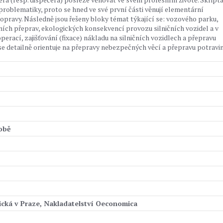
roblematiky, proto se hned ve své první části věnují elementární
dopravy. Následně jsou řešeny bloky témat týkající se: vozového parku,
ích přeprav, ekologických konsekvencí provozu silničních vozidel a v
rací, zajišťování (fixace) nákladu na silničních vozidlech a přepravu
 detailně orientuje na přepravy nebezpečných věcí a přepravu potravi
době
cká v Praze, Nakladatelství Oeconomica