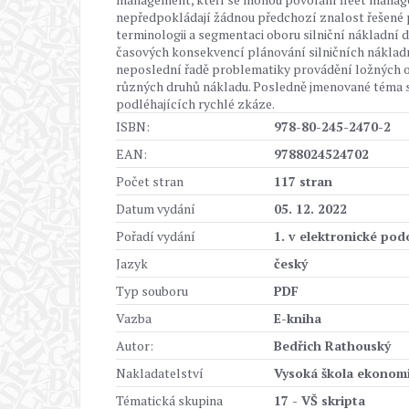
nepředpokládají žádnou předchozí znalost řešené p
terminologii a segmentaci oboru silniční nákladní 
časových konsekvencí plánování silničních nákladn
neposlední řadě problematiky provádění ložných ope
různých druhů nákladu. Posledně jmenované téma se
podléhajících rychlé zkáze.
ISBN:
978-80-245-2470-2
EAN:
9788024524702
Počet stran
117 stran
Datum vydání
05. 12. 2022
Pořadí vydání
1. v elektronické po
Jazyk
český
Typ souboru
PDF
Vazba
E-kniha
Autor:
Bedřich Rathouský
Nakladatelství
Vysoká škola ekonomi
Tématická skupina
17 - VŠ skripta