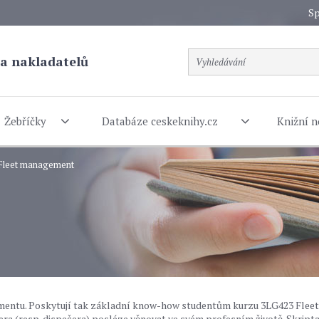
Sp
a nakladatelů
Žebříčky
Databáze ceskeknihy.cz
Knižní n
 Fleet management
ementu. Poskytují tak základní know-how studentům kurzu 3LG423 Fleet
a (resp. dispečera) posléze věnovat ve svém profesním životě. Skript