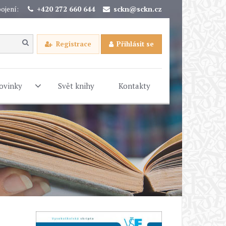
ojení:
+420 272 660 644
sckn@sckn.cz
Registrace
Přihlásit se
ovinky
Svět knihy
Kontakty
a