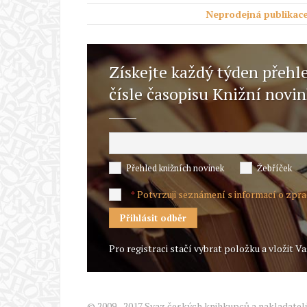
Neprodejná publikace
Získejte každý týden přehl
čísle časopisu Knižní novi
Přehled knižních novinek
Žebříček
Potvrzuji seznámení s informací o zpr
*
Pro registraci stačí vybrat položku a vložit Va
© 2009 - 2017 Svaz českých knihkupců a nakladatel