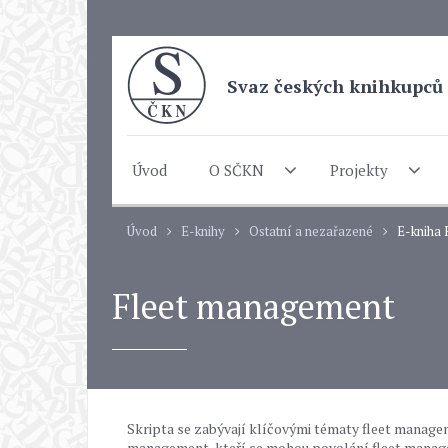
Svaz českých knihkupců 
Úvod
O SČKN
Projekty
Úvod
E-knihy
Ostatní a nezařazené
E-kniha
Fleet management
Skripta se zabývají klíčovými tématy fleet manag
management, kteří se mohou povolání fleet manager