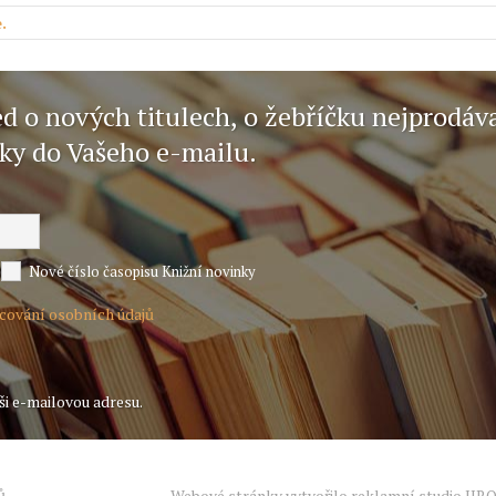
.
ed o nových titulech, o žebříčku nejprodáv
nky do Vašeho e-mailu.
Nové číslo časopisu Knižní novinky
acování osobních údajů
ši e-mailovou adresu.
ů
Webové stránky vytvořilo reklamní studio
JIR