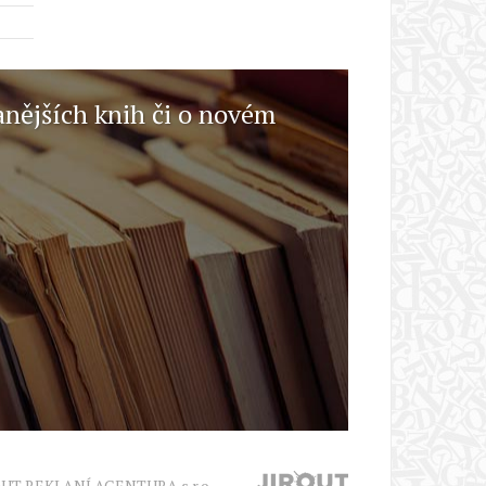
anějších knih či o novém
OUT REKLANÍ AGENTURA s.r.o.