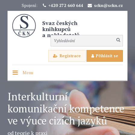
Spojení:
+420 272 660 644
sckn@sckn.cz
Svaz českých
knihkupců
a nakladatelů
Registrace
Přihlásit se
Menu
Interkulturní
komunikační kompetence
ve výuce cizích jazyků
od teorie k praxi