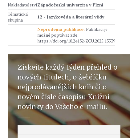
Nakladatelství
Západočeská univerzita v Plzni
Tématická
12 - Jazykověda a literární vědy
skupina
Neprodejná publikace.
Publikaci je
možné poptávat zde:
https://doi.org/10.24132/ZCU.2025.13539
Získejte každý týden přehled o
nových titulech, o žebříčku
nejprodávanějších knih či o
novém čísle časopisu Knižní
novinky do Vašeho e-mailu.