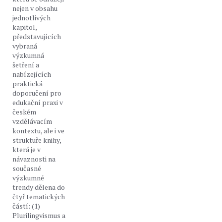
nejen v obsahu
jednotlivých
kapitol,
představujících
vybraná
výzkumná
šetření a
nabízejících
praktická
doporučení pro
edukační praxi v
českém
vzdělávacím
kontextu, ale i ve
struktuře knihy,
která je v
návaznosti na
současné
výzkumné
trendy dělena do
čtyř tematických
částí: (1)
Plurilingvismus a