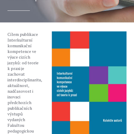
Cílem publikace
Interkulturní
komunikační
kompetence ve
výuce cizích
jazyků: od teorie
k praxi je
zachovat
interdisciplinaritu,
aktuálnost,
nadčasovost i
inovaci
předchozích
publikačních
výstupů
vydaných
Fakultou
pedagogickou