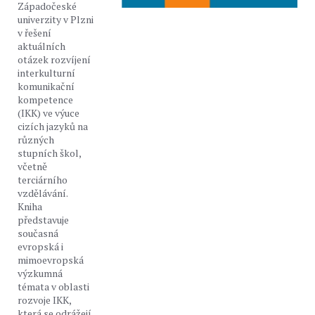
Západočeské
univerzity v Plzni
v řešení
aktuálních
otázek rozvíjení
interkulturní
komunikační
kompetence
(IKK) ve výuce
cizích jazyků na
různých
stupních škol,
včetně
terciárního
vzdělávání.
Kniha
představuje
současná
evropská i
mimoevropská
výzkumná
témata v oblasti
rozvoje IKK,
která se odrážejí