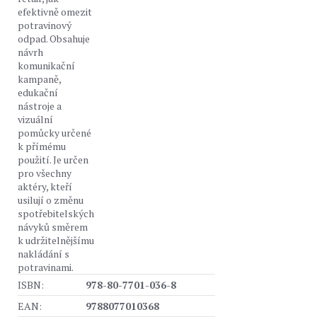
efektivně omezit
potravinový
odpad. Obsahuje
návrh
komunikační
kampaně,
edukační
nástroje a
vizuální
pomůcky určené
k přímému
použití. Je určen
pro všechny
aktéry, kteří
usilují o změnu
spotřebitelských
návyků směrem
k udržitelnějšímu
nakládání s
potravinami.
ISBN:
978-80-7701-036-8
EAN:
9788077010368