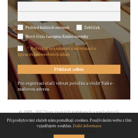
Přehled knižních novinek
Žebříček
Nové číslo časopisu Knižní novinky
Potvrzuji seznámení s informací o
*
zpracování osobních údajů
Pro registraci stačí vybrat položku a vložit Vaši e-
mailovou adresu.
© 2009 - 2017 Svaz českých knihkupců a nakladatelů
Webové stránky vytvořilo reklamní studio
Při poskytování služeb nám pomáhají cookies. Používáním webu s tím
JIROUT REKLANÍ AGENTURA s.r.o.
vyjadřujete souhlas.
Další informace
Zpracování osobních údajů