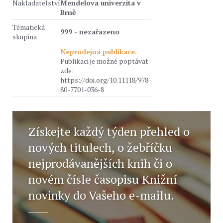
Nakladatelství
Mendelova univerzita v
Brně
Tématická
999 - nezařazeno
skupina
Neprodejná publikace.
Publikaci je možné poptávat
zde:
https://doi.org/10.11118/978-
80-7701-036-8
Získejte každý týden přehled o
nových titulech, o žebříčku
nejprodávanějších knih či o
novém čísle časopisu Knižní
novinky do Vašeho e-mailu.