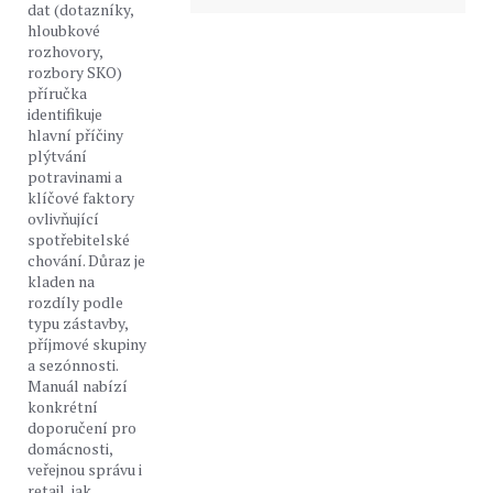
dat (dotazníky,
hloubkové
rozhovory,
rozbory SKO)
příručka
identifikuje
hlavní příčiny
plýtvání
potravinami a
klíčové faktory
ovlivňující
spotřebitelské
chování. Důraz je
kladen na
rozdíly podle
typu zástavby,
příjmové skupiny
a sezónnosti.
Manuál nabízí
konkrétní
doporučení pro
domácnosti,
veřejnou správu i
retail, jak