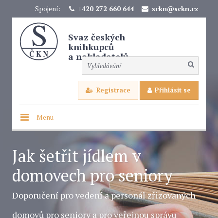
Spojení:
+420 272 660 644
sckn@sckn.cz
Svaz českých
knihkupců
a nakladatelů
Registrace
Přihlásit se
Menu
Jak šetřit jídlem v
domovech pro seniory
Doporučení pro vedení a personál zřizovaných
domovů pro seniory a pro veřejnou správu