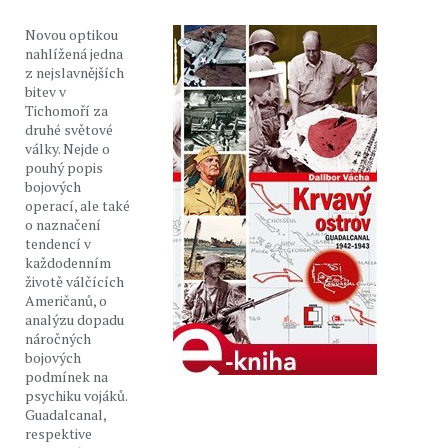
Novou optikou
nahlížená jedna
z nejslavnějších
bitev v
Tichomoří za
druhé světové
války. Nejde o
pouhý popis
bojových
operací, ale také
o naznačení
tendencí v
každodenním
životě válčících
Američanů, o
analýzu dopadu
náročných
bojových
podmínek na
psychiku vojáků.
Guadalcanal,
respektive