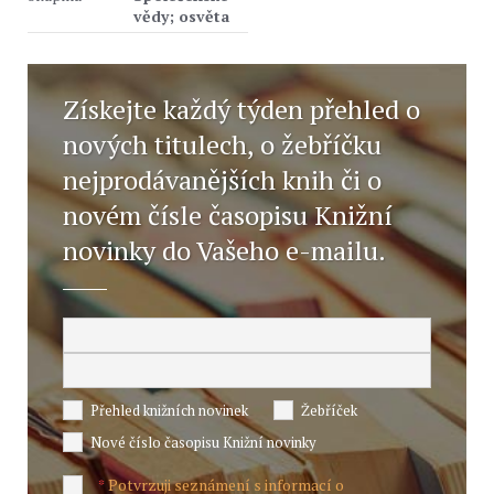
vědy; osvěta
Získejte každý týden přehled o
nových titulech, o žebříčku
nejprodávanějších knih či o
novém čísle časopisu Knižní
novinky do Vašeho e-mailu.
Přehled knižních novinek
Žebříček
Nové číslo časopisu Knižní novinky
Potvrzuji seznámení s informací o
*