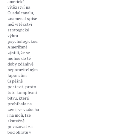
americké
vítězství na
Guadalcanalu,
znamenal spíše
než vítězství
strategické
výhru
psychologickou.
Američané
zjistili, že se
mohou do té
doby zdánlivě
neporazitelným
Japoncům
úspěšně
postavit, proto
tuto komplexní
bitvu, která
probíhala na
zemi, ve vzduchu
i na moři, lze
skutečně
považovat za
bod obratu v