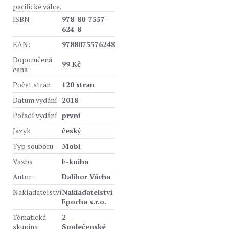
pacifické válce.
ISBN:
978-80-7557-
624-8
EAN:
9788075576248
Doporučená
99 Kč
cena:
Počet stran
120 stran
Datum vydání
2018
Pořadí vydání
první
Jazyk
český
Typ souboru
Mobi
Vazba
E-kniha
Autor:
Dalibor Vácha
Nakladatelství
Nakladatelství
Epocha s.r.o.
Tématická
2 -
skupina
Společenské