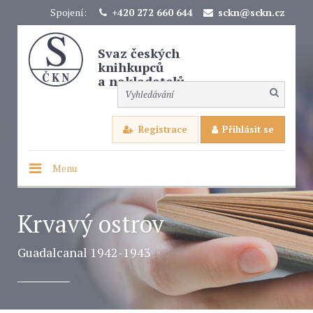
Spojení:
+420 272 660 644
sckn@sckn.cz
Svaz českých
knihkupců
a nakladatelů
Registrace
Přihlásit se
Menu
Krvavý ostrov
Guadalcanal 1942-1943