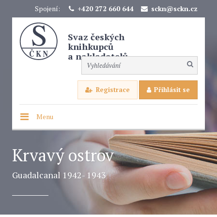
Spojení:
+420 272 660 644
sckn@sckn.cz
Svaz českých
knihkupců
a nakladatelů
Registrace
Přihlásit se
Menu
Krvavý ostrov
Guadalcanal 1942- 1943