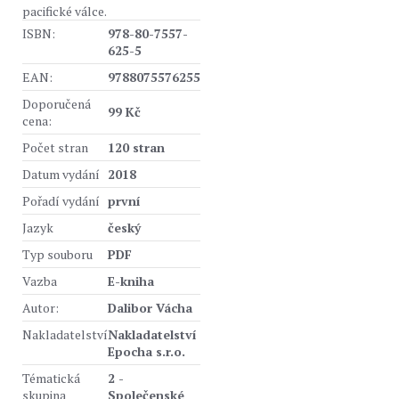
pacifické válce.
ISBN:
978-80-7557-
625-5
EAN:
9788075576255
Doporučená
99 Kč
cena:
Počet stran
120 stran
Datum vydání
2018
Pořadí vydání
první
Jazyk
český
Typ souboru
PDF
Vazba
E-kniha
Autor:
Dalibor Vácha
Nakladatelství
Nakladatelství
Epocha s.r.o.
Tématická
2 -
skupina
Společenské