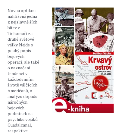
Novou optikou
nahlížená jedna
z nejslavnějších
bitev v
Tichomoří za
druhé světové
války. Nejde o
pouhý popis
bojových
operací, ale také
o naznačení
tendencí v
každodenním
životě válčících
Američanů, o
analýzu dopadu
náročných
bojových
podmínek na
psychiku vojáků.
Guadalcanal,
respektive