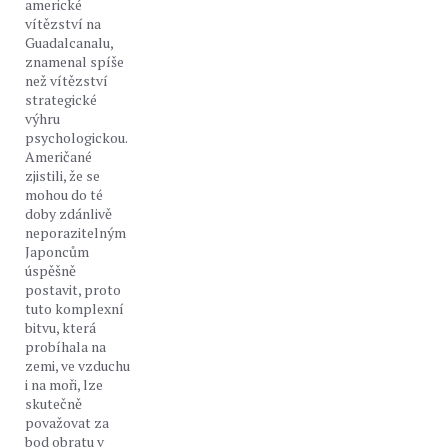
americké
vítězství na
Guadalcanalu,
znamenal spíše
než vítězství
strategické
výhru
psychologickou.
Američané
zjistili, že se
mohou do té
doby zdánlivě
neporazitelným
Japoncům
úspěšně
postavit, proto
tuto komplexní
bitvu, která
probíhala na
zemi, ve vzduchu
i na moři, lze
skutečně
považovat za
bod obratu v