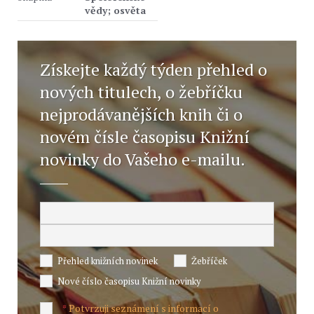
vědy; osvěta
Získejte každý týden přehled o
nových titulech, o žebříčku
nejprodávanějších knih či o
novém čísle časopisu Knižní
novinky do Vašeho e-mailu.
Přehled knižních novinek
Žebříček
Nové číslo časopisu Knižní novinky
Potvrzuji seznámení s informací o
*