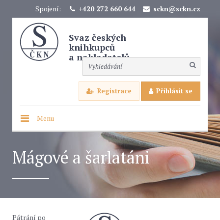
Spojení:
+420 272 660 644
sckn@sckn.cz
Svaz českých
knihkupců
a nakladatelů
Registrace
Přihlásit se
Menu
Mágové a šarlatáni
Pátrání po