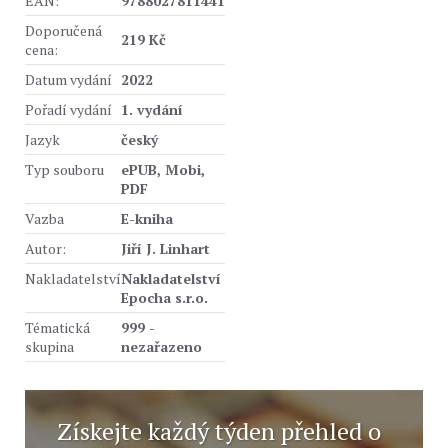
EAN:
9788027811441
Doporučená
219 Kč
cena:
Datum vydání
2022
Pořadí vydání
1. vydání
Jazyk
český
Typ souboru
ePUB, Mobi,
PDF
Vazba
E-kniha
Autor:
Jiří J. Linhart
Nakladatelství
Nakladatelství
Epocha s.r.o.
Tématická
999 -
skupina
nezařazeno
Získejte každý týden přehled o