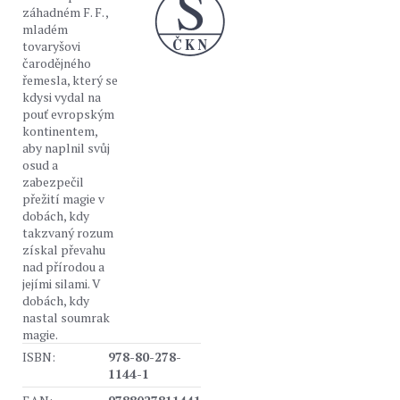
záhadném F. F. ,
mladém
tovaryšovi
čarodějného
řemesla, který se
kdysi vydal na
pouť evropským
kontinentem,
aby naplnil svůj
osud a
zabezpečil
přežití magie v
dobách, kdy
takzvaný rozum
získal převahu
nad přírodou a
jejími silami. V
dobách, kdy
nastal soumrak
magie.
ISBN:
978-80-278-
1144-1