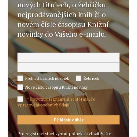
nových titulech, o žebříčku
nejprodávanějších knih či o
novém čísle časopisu Knižní
novinky do Vašeho e-mailu.
Přehled knižních novinek
Žebříček
Nové číslo časopisu Knižní novinky
Potvrzuji seznámení s informací o
*
zpracování osobních údajů
Pro registraci stačí vybrat položku a vložit Vaši e-