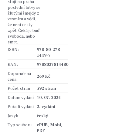
stojí na prahu
poslední bitvy se
žlutými šmejdy z
vesmíru a vědí,
že není cesty
zpět. Čeká je buď
svoboda, nebo
smrt.
ISBN:
978-80-278-
1449-7
EAN:
9788027814480
Doporučená
269 Kč
cena:
Počet stran
392 stran
Datum vydání
10. 07. 2024
Pořadí vydání
2. vydání
Jazyk
český
Typ souboru
ePUB, Mobi,
PDF