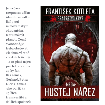
Je na čase
rozpoutat válku.
Absolutní válku
lidí proti
mimozemským
okupantům.
Jestli má být
planeta Země
svobodná, je
třeba obětovat
všechno, včetně
vlastních životů
– a to platí nejen
pro lidi, ale i pro
upíry. Jan
Bezzemek,
Gerhard, Petra,
Lucie i Diana a
jeho partička
upířích
transvestitů a
dalších spojenců