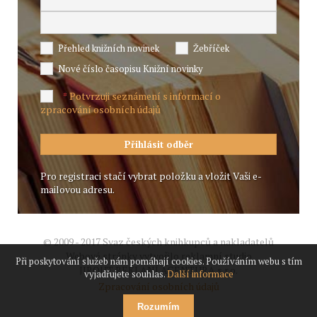
Přehled knižních novinek
Žebříček
Nové číslo časopisu Knižní novinky
Potvrzuji seznámení s informací o
*
zpracování osobních údajů
Pro registraci stačí vybrat položku a vložit Vaši e-
mailovou adresu.
© 2009 - 2017 Svaz českých knihkupců a nakladatelů
Webové stránky vytvořilo reklamní studio
Při poskytování služeb nám pomáhají cookies. Používáním webu s tím
JIROUT REKLANÍ AGENTURA s.r.o.
vyjadřujete souhlas.
Další informace
Zpracování osobních údajů
Rozumím