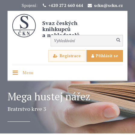
Spojení:
+420 272 660 644
sckn@sckn.cz
Svaz českých
knihkupců
a nakladatelů
Registrace
Přihlásit se
Menu
Mega hustej nářez
Bratrstvo krve 3