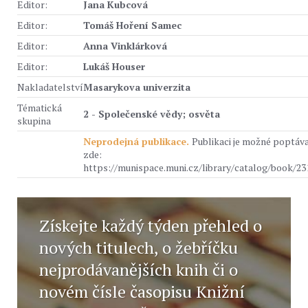
Editor:
Jana Kubcová
Editor:
Tomáš Hoření Samec
Editor:
Anna Vinklárková
Editor:
Lukáš Houser
Nakladatelství
Masarykova univerzita
Tématická
2 - Společenské vědy; osvěta
skupina
Neprodejná publikace.
Publikaci je možné poptáv
zde:
https://munispace.muni.cz/library/catalog/book/23
Získejte každý týden přehled o
nových titulech, o žebříčku
nejprodávanějších knih či o
novém čísle časopisu Knižní