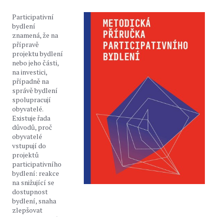
Participativní
bydlení
znamená, že na
přípravě
projektu bydlení
nebo jeho části,
na investici,
případně na
správě bydlení
spolupracují
obyvatelé.
Existuje řada
důvodů, proč
obyvatelé
vstupují do
projektů
participativního
bydlení: reakce
na snižující se
dostupnost
bydlení, snaha
zlepšovat