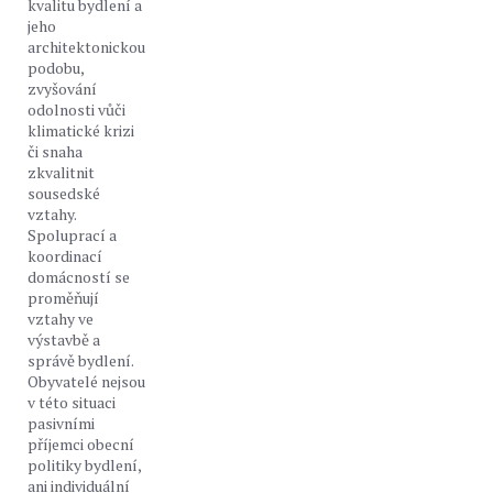
kvalitu bydlení a
jeho
architektonickou
podobu,
zvyšování
odolnosti vůči
klimatické krizi
či snaha
zkvalitnit
sousedské
vztahy.
Spoluprací a
koordinací
domácností se
proměňují
vztahy ve
výstavbě a
správě bydlení.
Obyvatelé nejsou
v této situaci
pasivními
příjemci obecní
politiky bydlení,
ani individuální