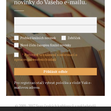
novinky do Vašeho e-mailu.
Přehled knižních novinek
Žebříček
Nové číslo časopisu Knižní novinky
Potvrzuji seznámení s informací o
*
zpracování osobních údajů
Pro registraci stačí vybrat položku a vložit Vaši e-
mailovou adresu.
© 2009 - 2017 Svaz českých knihkupců a nakladatelů
Webové stránky vytvořilo reklamní studio