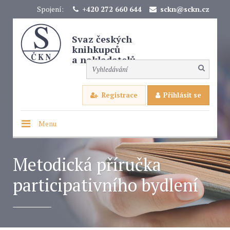
Spojení:
+420 272 660 644
sckn@sckn.cz
Svaz českých
knihkupců
a nakladatelů
Registrace
Přihlásit se
Menu
Metodická příručka
participativního bydlení