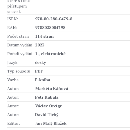
které s tímto
přístupem
souvisí.
ISBN:
978-80-280-0479-8
EAN:
9788028004798
Počet stran
114 stran
Datum vydání
2023
Pořadí vydání
1., elektronické
Jazyk
český
Typ souboru
PDF
Vazba
E-kniha
Autor:
Markéta Káňová
Autor:
Petr Kubala
Autor:
Václav Orcígr
Autor:
David Tichý
Editor:
Jan Malý Blažek