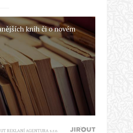
anějších knih či o novém
OUT REKLANÍ AGENTURA s.r.o.