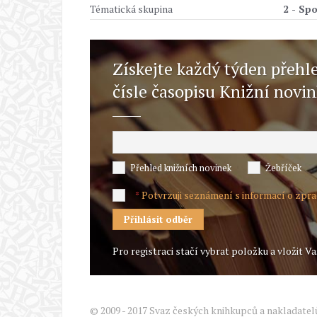
Tématická skupina
2 - Sp
Získejte každý týden přehl
čísle časopisu Knižní novi
Přehled knižních novinek
Žebříček
Potvrzuji seznámení s informací o zpr
*
Pro registraci stačí vybrat položku a vložit Va
© 2009 - 2017 Svaz českých knihkupců a nakladatel