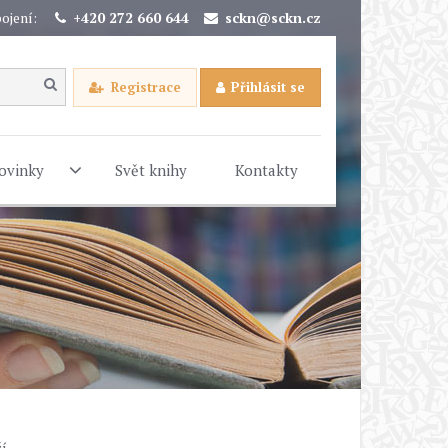
ojení:
+420 272 660 644
sckn@sckn.cz
Registrace
Přihlásit se
ovinky
Svět knihy
Kontakty
ší