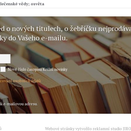
olečenské vědy; osvěta
ed o nových titulech, o žebříčku nejprodáv
nky do Vašeho e-mailu.
Nové číslo časopisu Knižní novinky
acování osobních údajů
ši e-mailovou adresu.
ů
Webové stránky vytvořilo reklamní studio
JIR