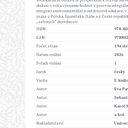
diskusi o roli a významu hodnot v procesu integráln
integraci environmentální a outdoorové edukace, v
praxe z Polska, Španělska, Itálie a z České republi
„zelených“ dovedností.
ISBN:
978-80
EAN:
978802
Počet stran
194 st
Datum vydání
2026
Pořadí vydání
1
Jazyk
český
Vazba
E-knih
Autor:
Eva Pa
Autor:
Sebast
Autor:
Karol 
Autor:
a kol.
Nakladatelství
Univer