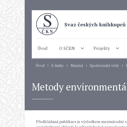
Svaz českých knihkupců 
Úvod
O SČKN
Projekty
Úvod
E-knihy
Naučná
Společenské vědy
Metody environmentál
Předkládaná publikace je výsledkem mezinárodní 
sociokulturní oblasti. Je příspěvkem k rozvoji out