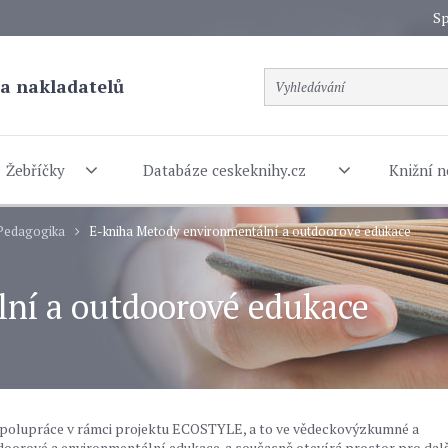
Sp
a nakladatelů
Žebříčky
Databáze ceskeknihy.cz
Knižní n
Pedagogika
E-kniha Metody environmentální a outdoorové edukace
ní a outdoorové edukace
spolupráce v rámci projektu ECOSTYLE, a to ve vědeckovýzkumné a
odoorové a environmentální edukace. a současně otevírá prostor pro dal