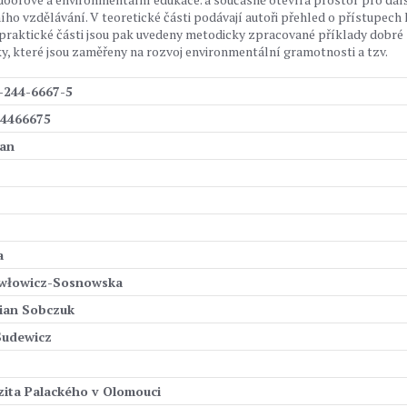
ího vzdělávání. V teoretické části podávají autoři přehled o přístupech 
 praktické části jsou pak uvedeny metodicky zpracované příklady dobré
ky, které jsou zaměřeny na rozvoj environmentální gramotnosti a tzv.
-244-6667-5
4466675
ran
a
włowicz-Sosnowska
ian Sobczuk
Sudewicz
zita Palackého v Olomouci