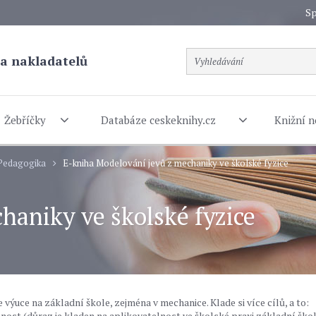
Sp
a nakladatelů
Žebříčky
Databáze ceskeknihy.cz
Knižní n
Pedagogika
E-kniha Modelování jevů z mechaniky ve školské fyzice
haniky ve školské fyzice
výuce na základní škole, zejména v mechanice. Klade si více cílů, a to:
nost (důraz je kladen na aplikovatelnost ve školské praxi základní škol