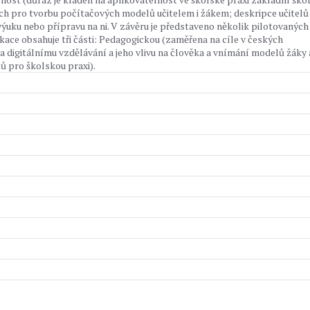
h pro tvorbu počítačových modelů učitelem i žákem; deskripce učitelů
výuku nebo přípravu na ni. V závěru je představeno několik pilotovaných
ikace obsahuje tři části: Pedagogickou (zaměřena na cíle v českých
 digitálnímu vzdělávání a jeho vlivu na člověka a vnímání modelů žáky 
lů pro školskou praxi).