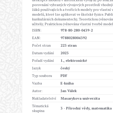
porovnání vybraných vývojových prostředí vhodnýc
žáků používajících a tvořících modely pro vlastní 
modelů, které lze aplikovat ve školské fyzice. Publ
kurikulárních dokumentech); Teoretickou (věnována
učiteli); Praktickou (věnována vlastní tvorbě mode
ISBN:
978-80-280-0439-2
EAN:
9788028004392
Počet stran
223 stran
Datum vydání
2023
Pořadí vydání
1., elektronické
Jazyk
český
Typ souboru
PDF
Vazba
E-kniha
Autor:
Jan Válek
Nakladatelství
Masarykova univerzita
Tématická
3 - Přírodní vědy, matematika
skupina