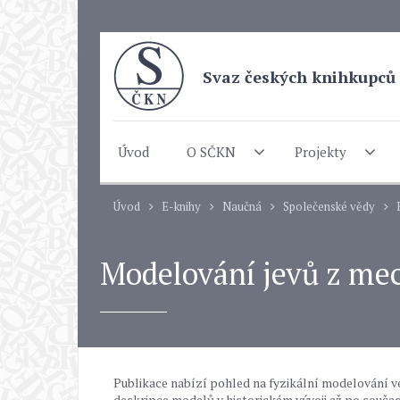
Svaz českých knihkupců 
Úvod
O SČKN
Projekty
Úvod
E-knihy
Naučná
Společenské vědy
Modelování jevů z mec
Publikace nabízí pohled na fyzikální modelování ve 
deskripce modelů v historickém vývoji až po součas