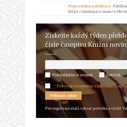
Neprodejná publikace.
Publika
https://munispace.muni.cz/libra
Získejte každý týden přehl
čísle časopisu Knižní novi
Přehled knižních novinek
Žebříček
Potvrzuji seznámení s informací o zpr
*
Pro registraci stačí vybrat položku a vložit Va