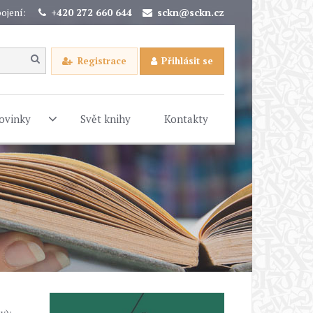
ojení:
+420 272 660 644
sckn@sckn.cz
Registrace
Přihlásit se
ovinky
Svět knihy
Kontakty
y);