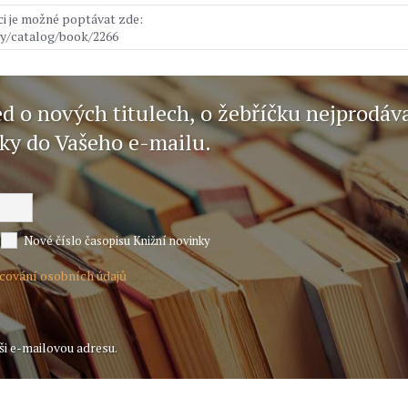
ci je možné poptávat zde:
ry/catalog/book/2266
ed o nových titulech, o žebříčku nejprodáv
nky do Vašeho e-mailu.
Nové číslo časopisu Knižní novinky
acování osobních údajů
ši e-mailovou adresu.