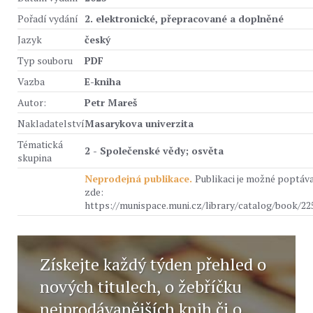
Pořadí vydání
2. elektronické, přepracované a doplněné
Jazyk
český
Typ souboru
PDF
Vazba
E-kniha
Autor:
Petr Mareš
Nakladatelství
Masarykova univerzita
Tématická
2 - Společenské vědy; osvěta
skupina
Neprodejná publikace.
Publikaci je možné poptáv
zde:
https://munispace.muni.cz/library/catalog/book/22
Získejte každý týden přehled o
nových titulech, o žebříčku
nejprodávanějších knih či o