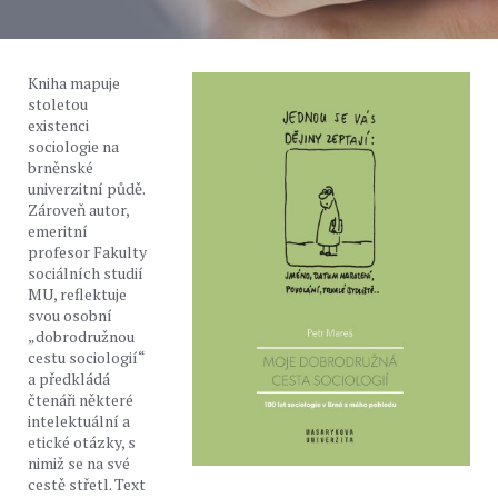
Kniha mapuje
stoletou
existenci
sociologie na
brněnské
univerzitní půdě.
Zároveň autor,
emeritní
profesor Fakulty
sociálních studií
MU, reflektuje
svou osobní
„dobrodružnou
cestu sociologií“
a předkládá
čtenáři některé
intelektuální a
etické otázky, s
nimiž se na své
cestě střetl. Text