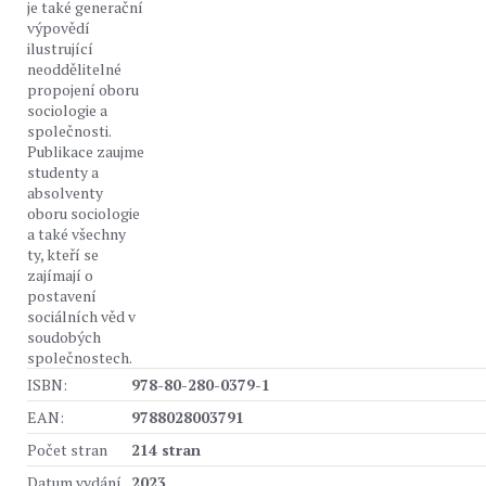
je také generační
výpovědí
ilustrující
neoddělitelné
propojení oboru
sociologie a
společnosti.
Publikace zaujme
studenty a
absolventy
oboru sociologie
a také všechny
ty, kteří se
zajímají o
postavení
sociálních věd v
soudobých
společnostech.
ISBN:
978-80-280-0379-1
EAN:
9788028003791
Počet stran
214 stran
Datum vydání
2023