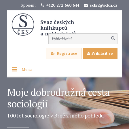
Spojení:
+420 272 660 644
sckn@sckn.cz
Svaz českých
knihkupců
a nakladatelů
Registrace
Přihlásit se
Menu
Moje dobrodružná cesta
sociologií
100 let sociologie v Brně z mého pohledu