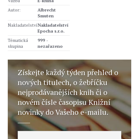
Vazba
E-kniha
Autor:
Albrecht
Smuten
Nakladatelství
Nakladatelství
Epocha s.r.o.
Tématická
999 -
skupina
nezařazeno
Získejte každý týden přehled o
nových titulech, o žebříčku
nejprodávanějších knih či o
novém čísle časopisu Knižní
novinky do Vašeho e-mailu.