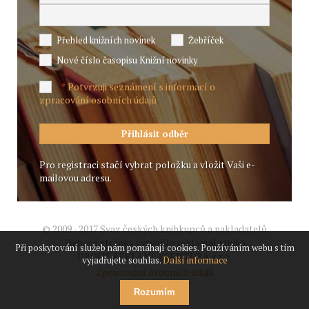
Přehled knižních novinek
Žebříček
Nové číslo časopisu Knižní novinky
Potvrzuji seznámení s informací o
*
zpracování osobních údajů
Pro registraci stačí vybrat položku a vložit Vaši e-
mailovou adresu.
© 2009 - 2017 Svaz českých knihkupců a nakladatelů
Webové stránky vytvořilo reklamní studio
Při poskytování služeb nám pomáhají cookies. Používáním webu s tím
JIROUT REKLANÍ AGENTURA s.r.o.
vyjadřujete souhlas.
Další informace
Zpracování osobních údajů
Rozumím