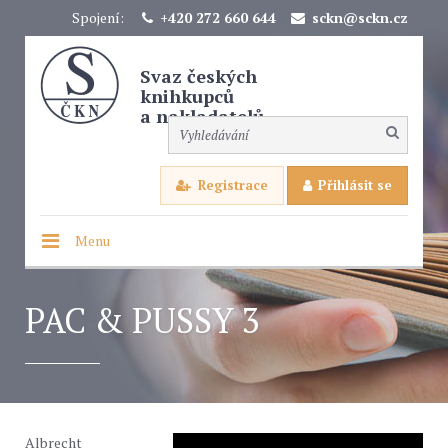
Spojení:
+420 272 660 644
sckn@sckn.cz
Svaz českých
knihkupců
a nakladatelů
Registrace
Přihlásit se
Menu
PAC & PUSSY 3
Albrecht