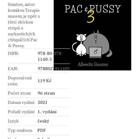
Smuten, autor
komiksu Terapie
masem, je zpět s
třetí sbírkou
stripů o
sarkastických
chlupáčích Pac
& Pussy.
ISBN:
978-80-278-
1140-3
EAN:
9788027811403
Doporučená
119 Kč
cena:
Počet stran
96 stran
Datum vydání
2021
Pořadí vydání
1. vydání
Jazyk
český
Typ souboru
PDF