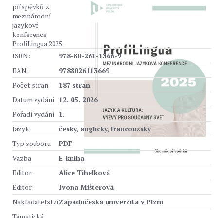
příspěvků z
mezinárodní
jazykové
konference
ProfiLingua 2025.
ISBN:
978-80-261-1366-9
EAN:
9788026113669
Počet stran
187 stran
Datum vydání
12. 05. 2026
Pořadí vydání
1.
Jazyk
český, anglický, francouzský
Typ souboru
PDF
Vazba
E-kniha
Editor:
Alice Tihelková
Editor:
Ivona Mišterová
Nakladatelství
Západočeská univerzita v Plzni
Tématická