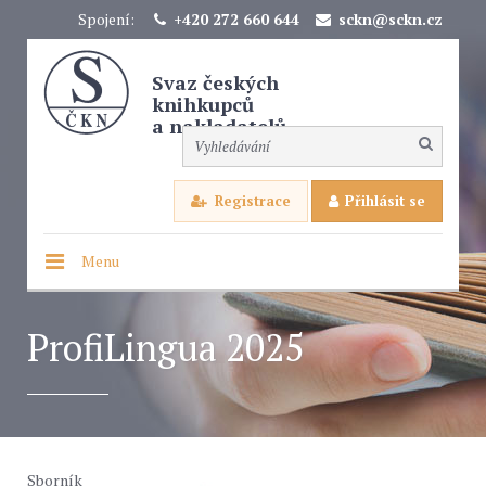
Spojení:
+420 272 660 644
sckn@sckn.cz
Svaz českých
knihkupců
a nakladatelů
Registrace
Přihlásit se
Menu
ProfiLingua 2025
Sborník