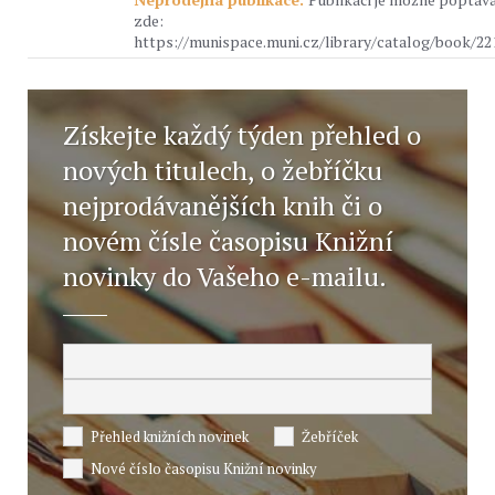
zde:
https://munispace.muni.cz/library/catalog/book/22
Získejte každý týden přehled o
nových titulech, o žebříčku
nejprodávanějších knih či o
novém čísle časopisu Knižní
novinky do Vašeho e-mailu.
Přehled knižních novinek
Žebříček
Nové číslo časopisu Knižní novinky