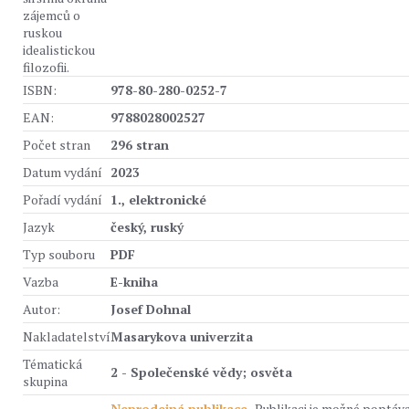
zájemců o
ruskou
idealistickou
filozofii.
ISBN:
978-80-280-0252-7
EAN:
9788028002527
Počet stran
296 stran
Datum vydání
2023
Pořadí vydání
1., elektronické
Jazyk
český, ruský
Typ souboru
PDF
Vazba
E-kniha
Autor:
Josef Dohnal
Nakladatelství
Masarykova univerzita
Tématická
2 - Společenské vědy; osvěta
skupina
Neprodejná publikace.
Publikaci je možné poptáv