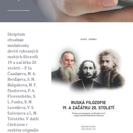
Skriptum
obsahuje
medailonky
devíti vybraných
ruských filozofů
19. a začátku 20.
století – P. Ja.
Čaadajeva, N. A.
Berďajeva, S. N.
Bulgakova, N. F.
Fjodorova, P. A.
Florenského, S.
L. Fanka, K. N.
Leonťjeva, V. S.
Solovjova a L. N.
Tolstého. V další
části jsou v
ruském originále