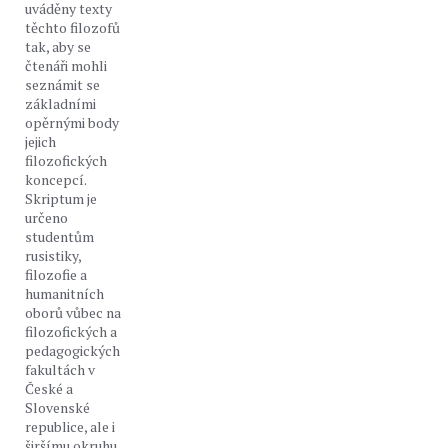
uváděny texty
těchto filozofů
tak, aby se
čtenáři mohli
seznámit se
základními
opěrnými body
jejich
filozofických
koncepcí.
Skriptum je
určeno
studentům
rusistiky,
filozofie a
humanitních
oborů vůbec na
filozofických a
pedagogických
fakultách v
České a
Slovenské
republice, ale i
širšímu okruhu