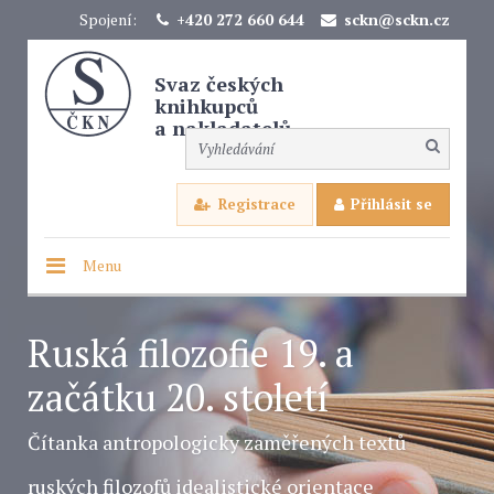
Spojení:
+420 272 660 644
sckn@sckn.cz
Svaz českých
knihkupců
a nakladatelů
Registrace
Přihlásit se
Menu
Ruská filozofie 19. a
začátku 20. století
Čítanka antropologicky zaměřených textů
ruských filozofů idealistické orientace