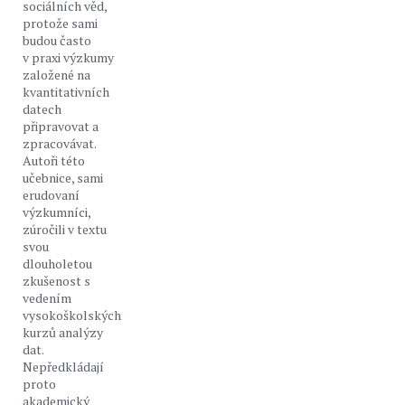
sociálních věd,
protože sami
budou často
v praxi výzkumy
založené na
kvantitativních
datech
připravovat a
zpracovávat.
Autoři této
učebnice, sami
erudovaní
výzkumníci,
zúročili v textu
svou
dlouholetou
zkušenost s
vedením
vysokoškolských
kurzů analýzy
dat.
Nepředkládají
proto
akademický