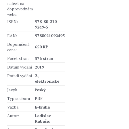
nalézt na
doprovodném
webu.
ISBN:
978-80-210-
9249-5
EAN:
9788021092495
Doporučená
650 Kč
cena:
Počet stran
576 stran
Datum vydání
2019
Pořadí vydání
2.,
elektronické
Jazyk
český
Typ souboru
PDF
Vazba
E-kniha
Autor:
Ladislav
Rabušic