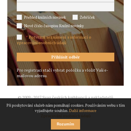
Přehled knižních novinek
Žebříček
Nové číslo časopisu Knižní novinky
Potvrzuji seznámení s informací o
*
zpracování osobních údajů
Pro registraci stačí vybrat položku a vložit Vaši e-
mailovou adresu.
© 2009 - 2017 Svaz českých knihkupců a nakladatelů
Webové stránky vytvořilo reklamní studio
Při poskytování služeb nám pomáhají cookies. Používáním webu s tím
JIROUT REKLANÍ AGENTURA s.r.o.
vyjadřujete souhlas.
Další informace
Zpracování osobních údajů
Rozumím