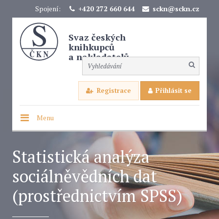
Spojení:
+420 272 660 644
sckn@sckn.cz
Svaz českých
knihkupců
a nakladatelů
Registrace
Přihlásit se
Menu
Statistická analýza
sociálněvědních dat
(prostřednictvím SPSS)