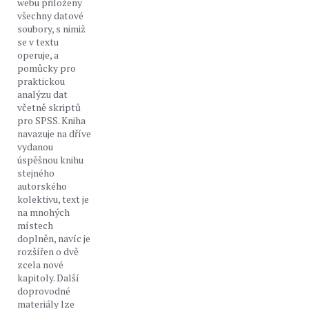
webu přiloženy
všechny datové
soubory, s nimiž
se v textu
operuje, a
pomůcky pro
praktickou
analýzu dat
včetně skriptů
pro SPSS. Kniha
navazuje na dříve
vydanou
úspěšnou knihu
stejného
autorského
kolektivu, text je
na mnohých
místech
doplněn, navíc je
rozšířen o dvě
zcela nové
kapitoly. Další
doprovodné
materiály lze