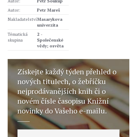
Autor:
Petr Soukup
Autor:
Petr Mareš
Nakladatelství
Masarykova
univerzita
Tématická
2 -
skupina
Společenské
vědy; osvěta
Získejte každý týden přehled o
nových titulech, o žebříčku
nejprodávanějších knih či o
novém čísle časopisu Knižní
novinky do Vašeho e-mailu.