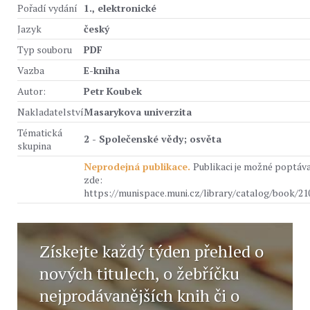
Pořadí vydání
1., elektronické
Jazyk
český
Typ souboru
PDF
Vazba
E-kniha
Autor:
Petr Koubek
Nakladatelství
Masarykova univerzita
Tématická
2 - Společenské vědy; osvěta
skupina
Neprodejná publikace.
Publikaci je možné poptáv
zde:
https://munispace.muni.cz/library/catalog/book/21
Získejte každý týden přehled o
nových titulech, o žebříčku
nejprodávanějších knih či o