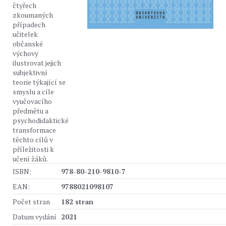
čtyřech
zkoumaných
případech
učitelek
občanské
výchovy
ilustrovat jejich
subjektivní
teorie týkající se
smyslu a cíle
vyučovacího
předmětu a
psychodidaktické
transformace
těchto cílů v
příležitosti k
učení žáků.
ISBN:
978-80-210-9810-7
EAN:
9788021098107
Počet stran
182 stran
Datum vydání
2021