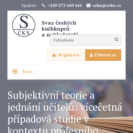
Spojení:
+420 272 660 644
sckn@sckn.cz
Svaz českých
knihkupců
a nakladatelů
Registrace
Přihlásit se
Menu
Subjektivní teorie a
jednání učitelů: vícečetná
případová studie v
kontextu profesního